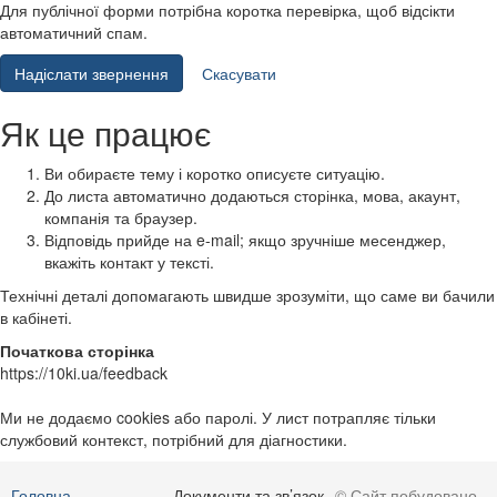
Для публічної форми потрібна коротка перевірка, щоб відсікти
автоматичний спам.
Надіслати звернення
Скасувати
Як це працює
Ви обираєте тему і коротко описуєте ситуацію.
До листа автоматично додаються сторінка, мова, акаунт,
компанія та браузер.
Відповідь прийде на e-mail; якщо зручніше месенджер,
вкажіть контакт у тексті.
Технічні деталі допомагають швидше зрозуміти, що саме ви бачили
в кабінеті.
Початкова сторінка
https://10ki.ua/feedback
Ми не додаємо cookies або паролі. У лист потрапляє тільки
службовий контекст, потрібний для діагностики.
Головна
Документи та зв’язок
© Сайт побудовано