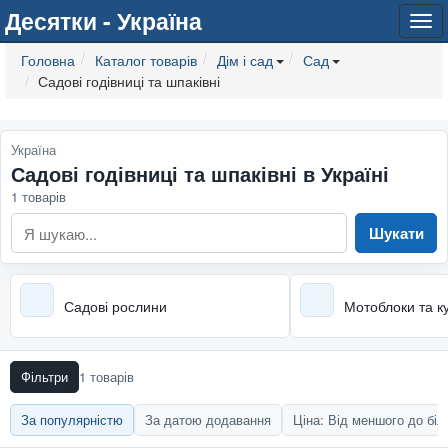
Десятки - Україна
Tog
navi
Головна
Каталог товарів
Дім і сад
Сад
Садові годівниці та шпаківні
Україна
Садові годівниці та шпаківні в Україні
1 товарів
Шукати
Садові рослини
Мотоблоки та к
Фільтри
1 товарів
За популярністю
За датою додавання
Ціна: Від меншого до бі