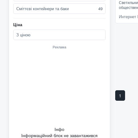
Светильни
обществен
Сміттєві контейнери та баки
49
наружного
Интернет 
внутреннег
Защищен от
Ціна
100Вт Е27
З ціною
Реклама
1
Інфо
Інформаційний блок не завантажився