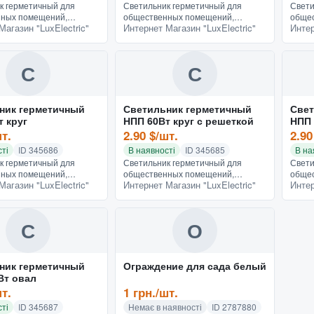
к герметичный для
Светильник герметичный для
Свети
ных помещений,
общественных помещений,
обще
Магазин "LuxElectric"
Интернет Магазин "LuxElectric"
Интер
 освещения и
наружного освещения и
наруж
о, бани и сауны.
внутреннего, бани и сауны.
внутр
 пыли и влаги. IP54,
Защищен от пыли и влаги. IP54,
Защищ
100Вт Е27
60Вт 
С
С
ник герметичный
Светильник герметичный
Свет
т круг
НПП 60Вт круг с решеткой
НПП 
шт.
2.90 $/шт.
2.90
ті
ID 345686
В наявності
ID 345685
В на
к герметичный для
Светильник герметичный для
Свети
ных помещений,
общественных помещений,
обще
Магазин "LuxElectric"
Интернет Магазин "LuxElectric"
Интер
 освещения и
наружного освещения и
наруж
о, бани и сауны.
внутреннего, бани и сауны.
внутр
 пыли и влаги. IP54,
Защищен от пыли и влаги. IP54,
Защищ
60Вт Е27
60Вт 
С
О
ник герметичный
Ограждение для сада белый
Вт овал
шт.
1 грн./шт.
ті
ID 345687
Немає в наявності
ID 2787880