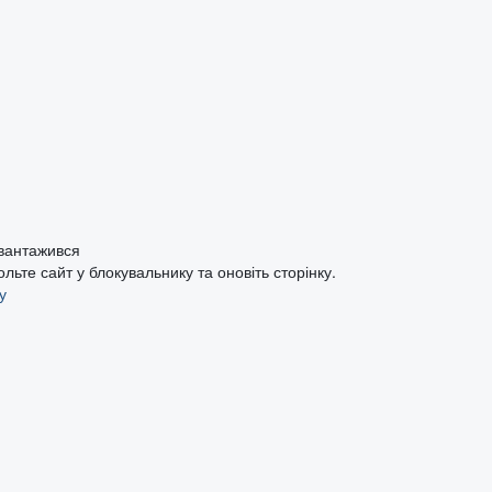
авантажився
ьте сайт у блокувальнику та оновіть сторінку.
у