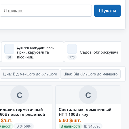
Шукати
Дитячі майданчики,
гірки, каруселі та
Садові обприскувачі
пісочниці
36
773
Ціна: Від меншого до більшого
Ціна: Від більшого до меншого
С
С
ильник герметичный
Светильник герметичный
60Вт овал с решеткой
НПП 100Вт круг
 $/шт.
5.60 $/шт.
явності
ID 345684
В наявності
ID 345690