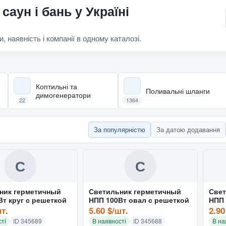
саун і бань у Україні
и, наявність і компанії в одному каталозі.
Коптильні та
Поливальні шланги
димогенератори
22
1364
За популярністю
За датою додавання
С
С
ник герметичный
Светильник герметичный
Свет
Вт круг с решеткой
НПП 100Вт овал с решеткой
НПП 
шт.
5.60 $/шт.
2.90
ті
ID 345689
В наявності
ID 345688
В на