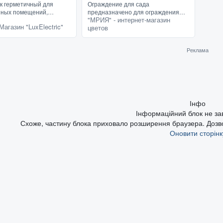
к герметичный для
Ограждение для сада
ных помещений,
предназначено для ограждения
"МРИЯ" - интернет-магазин
 освещения и
цветочных клумб или газонов. В
Магазин "LuxElectric"
цветов
о, бани и сауны.
набор входит семь частей
 пыли и влаги. IP54,
ограждения. что крепятся между
собой. Цвет...
Реклама
Інфо
Інформаційний блок не з
Схоже, частину блока приховало розширення браузера. Дозвол
Оновити сторінк