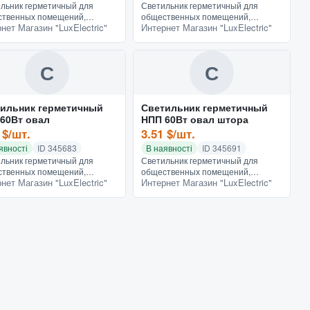
льник герметичный для
Светильник герметичный для
ственных помещений,
общественных помещений,
нет Магазин "LuxElectric"
Интернет Магазин "LuxElectric"
ного освещения и
наружного освещения и
еннего, бани и сауны.
внутреннего, бани и сауны.
ен от пыли и влаги. IP54,
Защищен от пыли и влаги. IP54,
Е27
100Вт Е27
С
С
ильник герметичный
Светильник герметичный
60Вт овал
НПП 60Вт овал штора
 $/шт.
3.51 $/шт.
явності
ID 345683
В наявності
ID 345691
льник герметичный для
Светильник герметичный для
ственных помещений,
общественных помещений,
нет Магазин "LuxElectric"
Интернет Магазин "LuxElectric"
ного освещения и
наружного освещения и
еннего, бани и сауны.
внутреннего, бани и сауны.
ен от пыли и влаги. IP54,
Защищен от пыли и влаги. Решетка
Е27
устанавливаетс...