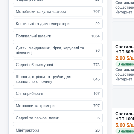
Светильни
обществен
Мотоблоки та культиватори
707
Интернет 
наружного
внутреннег
Защищен от
Коптильні та димогенератори
22
100Вт Е27
Поливальні шланги
1364
Светиль
Дитячі майданчики, гірки, каруселі та
36
НПП 60В
пісочниці
2.90 $/
В наявнос
Садові обприскувачі
773
Светильни
обществен
Шланги, стрічки та трубки для
645
Интернет 
наружного
крапельного поливу
внутреннег
Защищен от
Снігоприбирачі
167
60Вт Е27
Мотокоси та тримери
797
Светиль
Садові та паркові лавки
6
НПП 100
5.60 $/
Мінітрактори
20
В наявнос