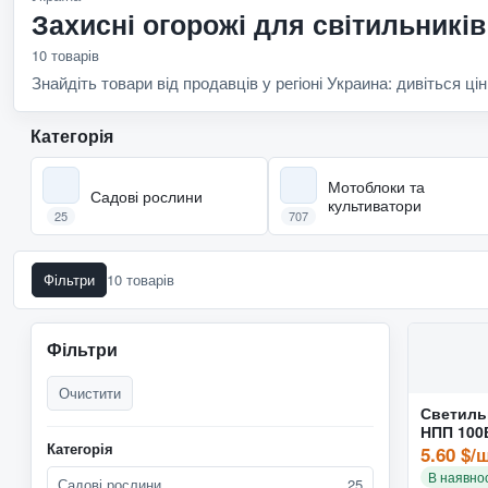
Захисні огорожі для світильників 
10 товарів
Знайдіть товари від продавців у регіоні Украина: дивіться цін
Категорія
Мотоблоки та
Садові рослини
культиватори
25
707
Фільтри
10 товарів
Фільтри
Очистити
Светиль
НПП 100
Категорія
5.60 $/
В наявнос
Садові рослини
25