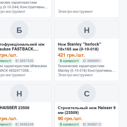
ческие характеристики
ey (0-10-244) Конструктивные
тро-инструмент
Электро-инструмент
кциональные особенности
рукция с выдвижным лезвием
чение универсальные...
Б
Н
тофункціональний ніж
Нож Stanley "Iterlock"
aukee FASTBACK,
18х165 мм (0-10-018)
дний із зберіганням лез
грн./шт.
421 грн./шт.
2471358)
явності
ID 3697535
В наявності
ID 3689951
чні характеристики Milwaukee
Технические характеристики
BACK 4932471358
Stanley (0-10-018) Конструктивные
тро-инструмент
Электро-инструмент
руктивні та функціональні
и функциональные особенности
ивості Конструкція зі
Конструкция с выдвижным лезвием
ним лезом Призначення
Назначение для отделочных...
са...
Н
С
HAISSER 23506
Строительный нож Haisser 9
мм (23509)
грн./шт.
90 грн./шт.
явності
ID 3699248
В наявності
ID 3698213