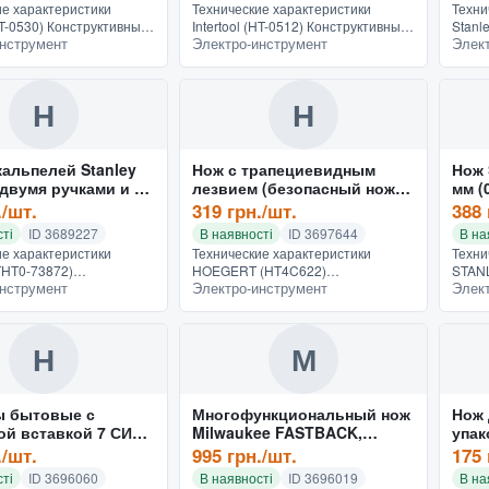
ие характеристики
Технические характеристики
Техни
(HT-0530) Конструктивные
Intertool (HT-0512) Конструктивные
Stanl
нструмент
Электро-инструмент
Элек
нальные особенности
и функциональные особенности
Конст
ия со сменным лезвием
Конструкция с выдвижным лезвием
функц
 для строительн...
Назначение универсальные...
Конст
Назна
Н
Н
кальпелей Stanley
Нож с трапециевидным
Нож 
двумя ручками и 12
лезвием (безопасный нож)
мм (
 лезвиями (STHT0-
HOEGERT 19 (HT4C622)
./шт.
319 грн./шт.
388 
ті
ID 3689227
В наявності
ID 3697644
В на
ие характеристики
Технические характеристики
Техни
THT0-73872)
HOEGERT (HT4C622)
STANL
нструмент
Электро-инструмент
Элек
ивные и
Конструктивные и
Конст
льные особенности
функциональные особенности
функц
ия со сменным лезвием
Конструкция с выдвижным лезвием
Конст
е универсальны...
со сменным лезвием Назначе...
Назна
Н
М
 бытовые с
Многофункциональный нож
Нож 
ой вставкой 7 СИЛА
Milwaukee FASTBACK,
упак
складной с хранением
(0-10
./шт.
995 грн./шт.
175 
лезвий (4932471358)
ті
ID 3696060
В наявності
ID 3696019
В на