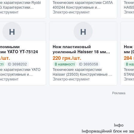
ие характеристики Ryobi
Технические характеристики СИЛА
Техни
 Характеристики
400244 Конструктивные и
HAISS
нструмент
Электро-инструмент
Элек
 и устройства Питание
функциональные особенности
функц
орные Характеристики
Конструкция с выдвижным лезвием
Конст
ра Напряжение акку...
Назначение универсальные
Назна
Дополни...
Допол.
Н
Н
тломными
Нож пластиковый
Нож 
ами YATO YT-75124
усиленный Haisser 18 мм
мм (
резиновые вставки,
./шт.
220 грн./шт.
284 
сегментированный (23503)
ті
ID 3698202
В наявності
ID 3695058
В на
ие характеристики YATO
Технические характеристики
Техни
Конструктивные и
Haisser (23503) Конструктивные и
STANL
нструмент
Электро-инструмент
Элек
льные особенности
функциональные особенности
Конст
ия с выдвижным лезвием
Конструкция с выдвижным лезвием
функц
е универсальные
Назначение универсальные Осо...
Конст
Реклама
Назна
Інфо
Інформаційний блок не з