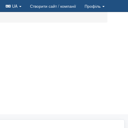
UA
Створити сайт
/ компанії
Профіль