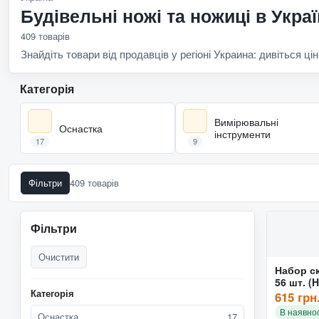
Будівельні ножі та ножиці в Украї
409 товарів
Знайдіть товари від продавців у регіоні Украина: дивіться цін
Категорія
Вимірювальні
Оснастка
інструменти
17
9
Фільтри
409 товарів
Фільтри
Очистити
Набор ск
56 шт. (
Категорія
615 грн
В наявнос
Оснастка
17