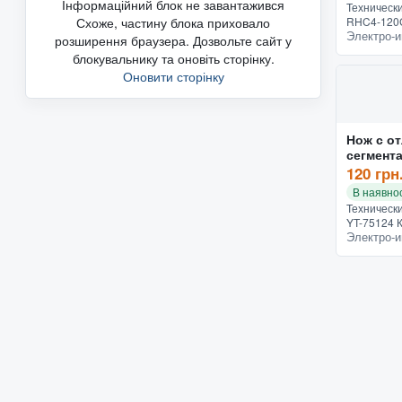
Інформаційний блок не завантажився
Техническ
Схоже, частину блока приховало
RHC4-120G
Электро-и
двигателя
розширення браузера. Дозвольте сайт у
аккумулят
блокувальнику та оновіть сторінку.
аккумулято
Оновити сторінку
Нож с о
сегмент
120 грн
В наявнос
Техническ
YT-75124 
Электро-и
функциона
Конструкц
Назначени
Допол...