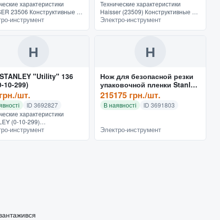
ческие характеристики
Технические характеристики
ER 23506 Конструктивные и
Haisser (23509) Конструктивные и
тро-инструмент
Электро-инструмент
иональные особенности
функциональные особенности
рукция с выдвижным лезвием
Конструкция с выдвижным лезвием
чение универсальные
Назначение для точных работ...
..
Н
Н
STANLEY "Utility" 136
Нож для безопасной резки
0-10-299)
упаковочной пленки Stanley
(0-10-244)
грн./шт.
215175 грн./шт.
явності
ID 3692827
В наявності
ID 3691803
ческие характеристики
EY (0-10-299)
тро-инструмент
Электро-инструмент
руктивные и
иональные особенности
рукция с выдвижным лезвием
чение универсальные...
авантажився