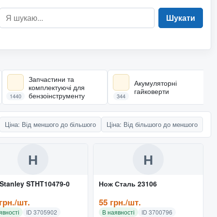
Шукати
Запчастини та
Акумуляторні
комплектуючі для
гайковерти
бензоінструменту
1440
344
Ціна: Від меншого до більшого
Ціна: Від більшого до меншого
Н
Н
Stanley STHT10479-0
Нож Сталь 23106
грн./шт.
55 грн./шт.
явності
ID 3705902
В наявності
ID 3700796