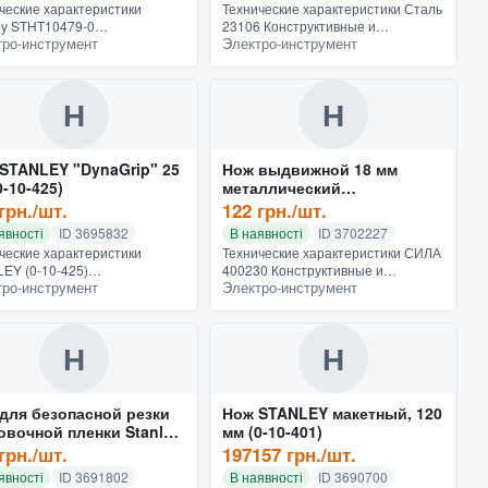
ческие характеристики
Технические характеристики Сталь
ey STHT10479-0
23106 Конструктивные и
тро-инструмент
Электро-инструмент
руктивные и
функциональные особенности
иональные особенности
Конструкция с выдвижным лезвием
рукция с выдвижным лезвием
Назначение универсальные
чение для точных ра...
Дополни...
Н
Н
STANLEY "DynaGrip" 25
Нож выдвижной 18 мм
0-10-425)
металлический
обрезиненный и
грн./шт.
122 грн./шт.
автозамком СИЛА 400230
явності
ID 3695832
В наявності
ID 3702227
ческие характеристики
Технические характеристики СИЛА
EY (0-10-425)
400230 Конструктивные и
тро-инструмент
Электро-инструмент
руктивные и
функциональные особенности
иональные особенности
Конструкция с выдвижным лезвием
рукция с выдвижным лезвием
Назначение универсальные
чение универсальные...
Дополни...
Н
Н
для безопасной резки
Нож STANLEY макетный, 120
овочной пленки Stanley
мм (0-10-401)
-244)
грн./шт.
197157 грн./шт.
явності
ID 3691802
В наявності
ID 3690700