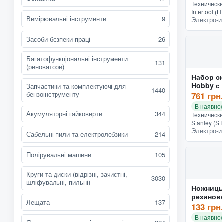
Техническ
Intertool 
Вимірювальні інструменти
9
Электро-и
и функцио
Конструкц
Назначение
Засоби безпеки праці
26
Багатофункціональні інструменти
131
(реноватори)
Набор с
Hobby с 
Запчастини та комплектуючі для
1440
разными
бензоінструменту
761 грн
73872)
В наявнос
Акумуляторні гайковерти
344
Техническ
Stanley (S
Электро-и
Конструкт
Сабельні пили та електролобзики
214
функциона
Конструкц
Полірувальні машини
105
Назначени
Круги та диски (відрізні, зачистні,
3030
шліфувальні, пильні)
Ножницы
резинов
Лещата
137
(401051)
133 грн
В наявнос