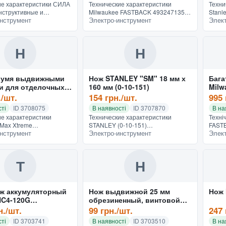
ие характеристики СИЛА
Технические характеристики
Техни
нструктивные и
Milwaukee FASTBACK 4932471358
Stanl
нструмент
Электро-инструмент
Элек
льные особенности
Конструктивные и
и фун
ия прямые Назначение
функциональные особенности
Конст
го реза (проходные)
Конструкция со складным лезвием
Назна
Назначение уни...
Н
Н
вумя выдвижными
Нож STANLEY "SM" 18 мм х
Бага
и для отделочных
160 мм (0-10-151)
Milw
anley FatMax Xtreme
скла
./шт.
154 грн./шт.
995 
)
(493
ті
ID 3708075
В наявності
ID 3707870
В на
ие характеристики
Технические характеристики
Техні
tMax Xtreme
STANLEY (0-10-151)
FAST
нструмент
Электро-инструмент
Элек
ивные и
Конструктивные и
Конст
льные особенности
функциональные особенности
особл
ия с выдвижным лезвием
Конструкция с выдвижным лезвием
склад
 универсальн...
Назначение универсальные...
універ
Т
Н
ж аккумуляторный
Нож выдвижной 25 мм
Нож 
HC4-120G
обрезиненный, винтовой
198)
замок СИЛА 400244
н./шт.
99 грн./шт.
247 
ті
ID 3703741
В наявності
ID 3703510
В на