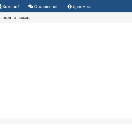
Компанії
Оголошення
Допомога
і ножі та ножиці