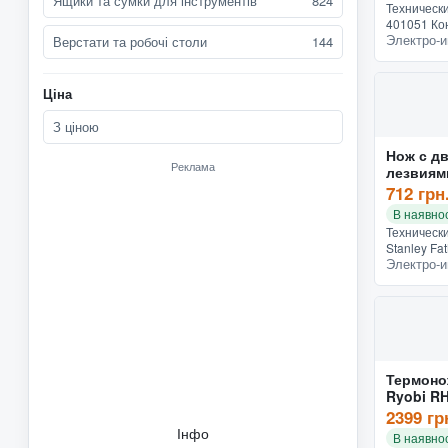
Ящики та сумки для інструментів
824
Техническ
401051 Ко
Электро-и
функциона
Верстати та робочі столи
144
Конструкц
для прямо
Допол...
Ціна
З ціною
Нож с д
Реклама
лезвиям
работ St
712 грн
(0-10-789
В наявнос
Техническ
Stanley Fa
Электро-и
Конструкт
функциона
Конструкц
Назначение
Термоно
Ryobi R
(5133006
2399 гр
Інфо
В наявнос