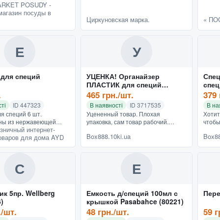
RKET POSUDY -
магазин посуды в
Циркуновская марка.
« ПО
Е
У
 для специй
УЦЕНКА! Органайзер
Спец
ПЛАСТИК для специй
спец
кухонный вращающийся
HSM-
.
465 грн./шт.
379 
Spice Rack 16 в 1 Стойка
ті
ID 447323
В наявності
ID 3717535
В на
для специй
я специй 6 шт.
Уцененный товар. Плохая
Хотит
ны из нержавеющей
упаковка, сам товар рабочий.
чтобы
зничный интернет-
нь удобны в применении.
Набор для специй 16 в 1 (SPICE
всегд
Box888.10ki.ua
Box88
оваров для дома AYD
 емкости имеются
RACK sixsteen in one) Такой набор
прибо
 благодаря этому вы
не оставит равнодушной ни одн...
место 
С
Е
к 5пр. Wellberg
Емкость д/специй 100мл с
Пере
)
крышкой Pasabahce (80221)
./шт.
48 грн./шт.
59 г