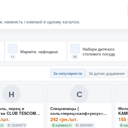
и, наявність і компанії в одному каталозі.
Набори дитячого
Марміти, чафіндиші
столового посуду
11
35
За популярністю
За датою додавання
Н
С
ль, перец и
Спецовницы {
Мель
тки CLUB TESCOMA
соль+перец+салф+уксус+ма
KAMI
сло+зуб } на нержавющей
./шт.
242 грн./шт.
155 
подставке (набор 7 пр) 9595
ті
ID 3340673
В наявності
ID 2605691
В на