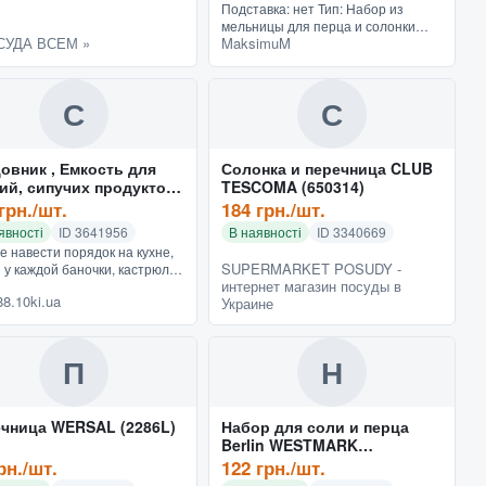
Подставка: нет Тип: Набор из
мельницы для перца и солонки
СУДА ВСЕМ »
MaksimuM
Крышка: дерево, с отверстиями
для высыпания Производитель:
Maestro прочее: нет Количество...
С
С
овник , Емкость для
Солонка и перечница CLUB
ий, сипучих продуктов
TESCOMA (650314)
50148
грн./шт.
184 грн./шт.
явності
ID 3641956
В наявності
ID 3340669
е навести порядок на кухне,
SUPERMARKET POSUDY -
 у каждой баночки, кастрюли
интернет магазин посуды в
а было своё место? Данный
8.10ki.ua
Украине
р легко поможет Вам найти
для специй, с...
П
Н
чница WERSAL (2286L)
Набор для соли и перца
Berlin WESTMARK
(W65362270)
рн./шт.
122 грн./шт.