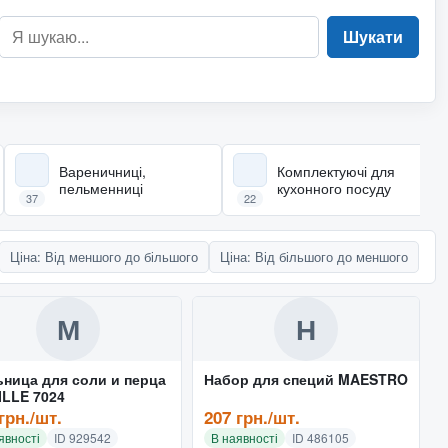
Шукати
Вареничниці,
Комплектуючі для
пельменниці
кухонного посуду
37
22
Ціна: Від меншого до більшого
Ціна: Від більшого до меншого
М
Н
ница для соли и перца
Набор для специй MAESTRO
LLE 7024
грн./шт.
207 грн./шт.
явності
ID 929542
В наявності
ID 486105