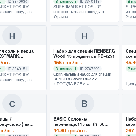
ті
ID 3340630
В наявності
ID 3340418
В на
RKET POSUDY -
SUPERMARKET POSUDY -
SUPE
магазин посуды в
интернет магазин посуды в
интер
Украине
Укра
Н
Н
ля соли и перца
Набор для специй RENBERG
Спец
ESTMARK
Wood 13 предметов RB-4251
соль
270)
плас
./шт.
455 грн./шт.
45.4
(наб
ті
ID 3340151
В наявності
ID 2767299
В на
Оригинальный набор для специй
RKET POSUDY -
RENBERG Wood RB-4251
магазин посуды в
« ПОСУДА ВСЕМ »
Цирку
прекрасно впишется в любой
интерьер кухни. Удобный и
практичный набор для специй
RENBERG обязате...
С
B
ицы {
BASIC Солонка/
Набо
рец+салф } на
перечница,115 мл (h=68
кера
щей подставке
мм,d=52 мм) 43880
ед. 
рн./шт.
44.80 грн./шт.
267 
 пр) 9548
"фан