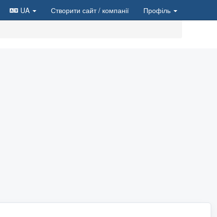
UA
Створити сайт
/ компанії
Профіль