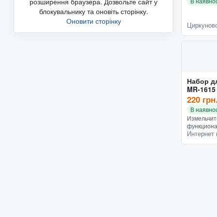
розширення браузера. Дозвольте сайт у
В наявнос
блокувальнику та оновіть сторінку.
Оновити сторінку
Циркуновс
Набор дл
MR-1615
220 грн
В наявнос
Измельчите
функциона
Интернет 
дизайн. Э
материалы
Набор для 