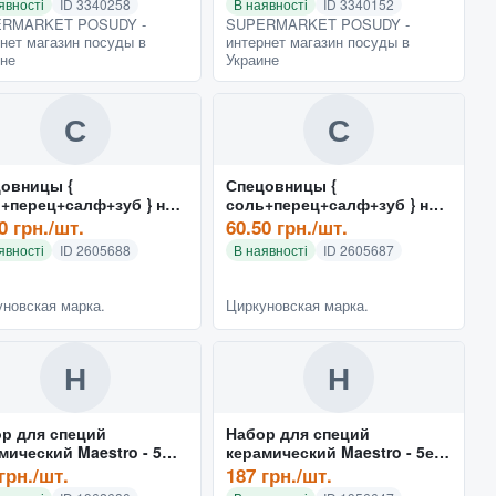
явності
ID 3340258
В наявності
ID 3340152
RMARKET POSUDY -
SUPERMARKET POSUDY -
нет магазин посуды в
интернет магазин посуды в
ине
Украине
С
С
овницы {
Спецовницы {
+перец+салф+зуб } на
соль+перец+салф+зуб } на
тиковой подставке
нержавющей подставке
0 грн./шт.
60.50 грн./шт.
ор 5 пр) 0107
(набор 5 пр) 0108
явності
ID 2605688
В наявності
ID 2605687
новская марка.
Циркуновская марка.
Н
Н
р для специй
Набор для специй
мический Maestro - 5
керамический Maestro - 5ед
горизонтальный
вертикальный Flora
грн./шт.
187 грн./шт.
тазия" MR-20065-04CS