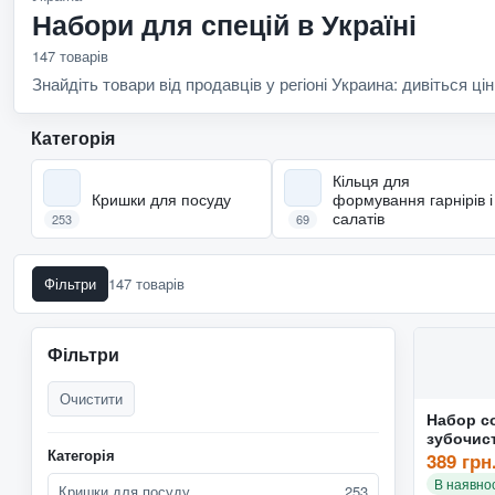
Набори для спецій в Україні
147 товарів
Знайдіть товари від продавців у регіоні Украина: дивіться цін
Категорія
Кільця для
Кришки для посуду
формування гарнірів і
салатів
253
69
Фільтри
147 товарів
Фільтри
Очистити
Набор со
зубочис
Категорія
(650322)
389 грн
В наявнос
Кришки для посуду
253