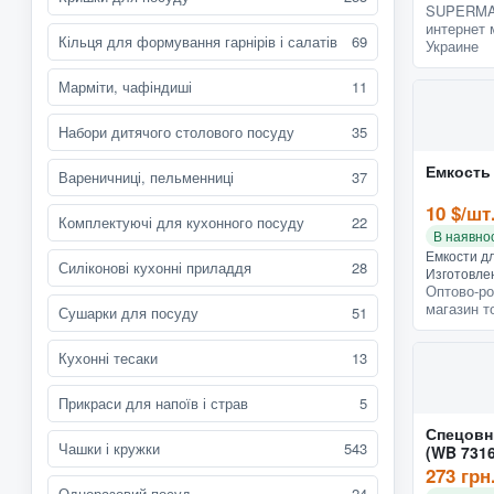
SUPERMA
интернет 
Кільця для формування гарнірів і салатів
69
Украине
Марміти, чафіндиші
11
Набори дитячого столового посуду
35
Емкость
Вареничниці, пельменниці
37
10 $/шт
Комплектуючі для кухонного посуду
22
В наявнос
Емкости дл
Силіконові кухонні приладдя
28
Изготовле
Оптово-ро
стали, оче
магазин т
На каждой
Сушарки для посуду
51
отверстия,
высып...
Кухонні тесаки
13
Прикраси для напоїв і страв
5
Спецовни
Чашки і кружки
543
(WB 7316
273 грн
Одноразовий посуд
24