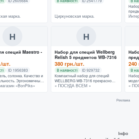
ті
ID 2605684
В наявності
ID 2541779
В на
Набор
предм
кая марка.
Циркуновская марка.
Интер
Харак
специ
Особе
Расцв
Н
Н
я специй Maestro -
Набор для специй Wellberg
Набо
Relish 5 предметов WB-7316
пред
подс
./шт.
380 грн./шт.
240 
ті
ID 1956383
В наявності
ID 929732
В на
ль, солонка. Качество и
Компактный набор для специй
Набо
льность. Эргономичный
WELLBERG WB-7316 прекрасно
модел
магазин «BonPiks»
« ПОСУДА ВСЕМ »
« ПО
кологически чистые
впишется в любой интерьер кухни.
Набор
 Характеристики Тип
Удобный и практичный набор для
дерев
специй Количест...
специй WELLBERG WB-7316 обяз...
прозр
Реклама
Інфо