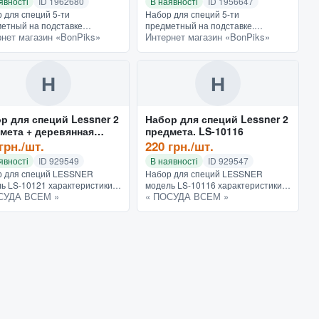
явності
ID 1962680
В наявності
ID 1956647
 для специй 5-ти
Набор для специй 5-ти
етный на подставке
предметный на подставке.
нет магазин «BonPiks»
Интернет магазин «BonPiks»
теристики Тип Набор для
Характеристики Количество, шт. 5
й Количество, шт. 5
Тип Кухонный набор
нность Горизонтальный
етка фантазия
Н
Н
р для специй Lessner 2
Набор для специй Lessner 2
мета + деревянная
предмета. LS-10116
тавка. LS-10121
грн./шт.
220 грн./шт.
явності
ID 929549
В наявності
ID 929547
р для специй LESSNER
Набор для специй LESSNER
ь LS-10121 характеристики:
модель LS-10116 характеристики:
СУДА ВСЕМ »
« ПОСУДА ВСЕМ »
 изготовлен из натурального
Набор изготовлен из натурального
а и высококачественного
дерева и высококачественного
ачного пластика-акрила....
прозрачного пластика-акрила....