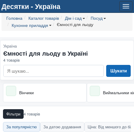
Десятки - Україна
Tog
navi
Головна
Каталог товарів
Дім і сад
Посуд
Ємності для льоду
Кухонне приладдя
Україна
Ємності для льоду в Україні
4 товарів
Шукати
Вінчики
Виймальники кі
Фільтри
4 товарів
За популярністю
За датою додавання
Ціна: Від меншого до бі