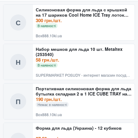
Силиконовая форма для льда с крышкой
на 17 шариков Cool Home ICE Tray лоток
для заморозки воды
300 грн./шт.
С
В наявності
Box888.10ki.ua
Набор мешков для льда 10 шт. Metaltex
(253540)
58 грн./шт.
Н
В наявності
SUPERMARKET POSUDY - интернет магазин посуды в Украине
Портативная силиконовая форма для льда
бутылка складная 2 в 1 ICE CUBE TRAY на
17 шариков
190 грн./шт.
П
Немає в наявності
Box888.10ki.ua
Форма для льда (Украина) - 12 кубиков