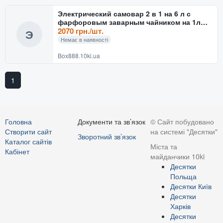
Электрический самовар 2 в 1 на 6 л с
фарфоровым заварным чайником на 1л
RAF R.7115 Электросамов
2070 грн./шт.
Э
Немає в наявності
Box888.10ki.ua
1
Головна
Документи та зв’язок
© Сайт побудовано
Створити сайт
на системі "Десятки"
Зворотний зв’язок
Каталог сайтів
Міста та
Кабінет
майданчики 10ki
Десятки
Польща
Десятки Київ
Десятки
Харків
Десятки