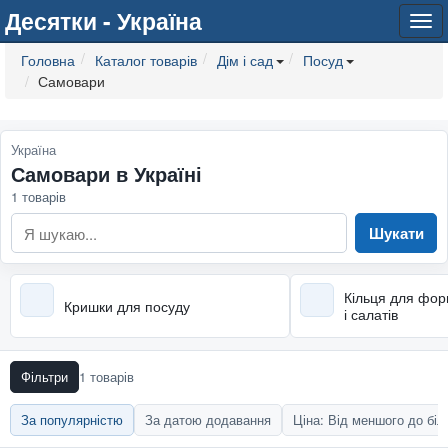
Десятки - Україна
Tog
navi
Головна
Каталог товарів
Дім і сад
Посуд
Самовари
Україна
Самовари в Україні
1 товарів
Шукати
Кільця для фор
Кришки для посуду
і салатів
Фільтри
1 товарів
За популярністю
За датою додавання
Ціна: Від меншого до бі