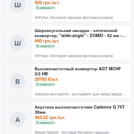
0.45x
920 грн./шт.
Ш
В наявності
ImPulse | Интернет магазин фотоаксессуаров
Широкоугольная насадка - оптический
конвертер, "wide-angle" - ZOMEI - 52 мм -
0.45x
940 грн./шт.
Ш
В наявності
ImPulse | Интернет магазин фотоаксессуаров
Высокочастотный конвертор AGT MCHF
2/2 HB
29783 €/шт.
В
В наявності
Электро-мотоцентр - инструмент для любых видов работ!
Акустика высокочастотная Cadence Q 75T
38мм
465.22 грн./шт.
А
В наявності
Stream Market - Оптовый Интернет-магазин