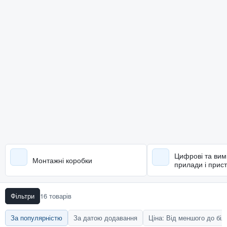
Цифрові та вим
Монтажні коробки
прилади і прист
Фільтри
16 товарів
За популярністю
За датою додавання
Ціна: Від меншого до бі