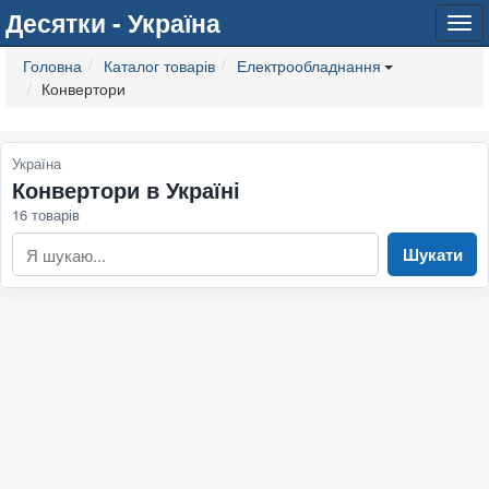
Десятки - Україна
Tog
navi
Головна
Каталог товарів
Електрообладнання
Конвертори
Україна
Конвертори в Україні
16 товарів
Шукати