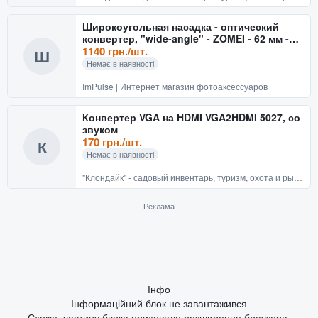
Широкоугольная насадка - оптический
конвертер, "wide-angle" - ZOMEI - 62 мм -
0.45x
1140 грн./шт.
Ш
Немає в наявності
ImPulse | Интернет магазин фотоаксессуаров
Конвертер VGA на HDMI VGA2HDMI 5027, со
звуком
170 грн./шт.
К
Немає в наявності
"Клондайк" - садовый инвентарь, туризм, охота и рыбалка
Реклама
Інфо
Інформаційний блок не завантажився
Схоже, частину блока приховало розширення браузера.