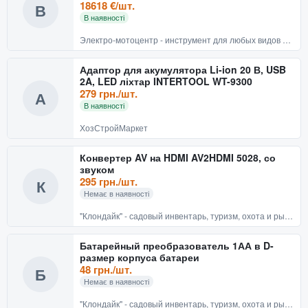
18618 €/шт.
В
В наявності
Электро-мотоцентр - инструмент для любых видов работ!
Адаптор для акумулятора Li-ion 20 В, USB
2A, LED ліхтар INTERTOOL WT-9300
279 грн./шт.
А
В наявності
ХозСтройМаркет
Конвертер AV на HDMI AV2HDMI 5028, со
звуком
295 грн./шт.
К
Немає в наявності
"Клондайк" - садовый инвентарь, туризм, охота и рыбалка
Батарейный преобразователь 1АА в D-
размер корпуса батареи
48 грн./шт.
Б
Немає в наявності
"Клондайк" - садовый инвентарь, туризм, охота и рыбалка