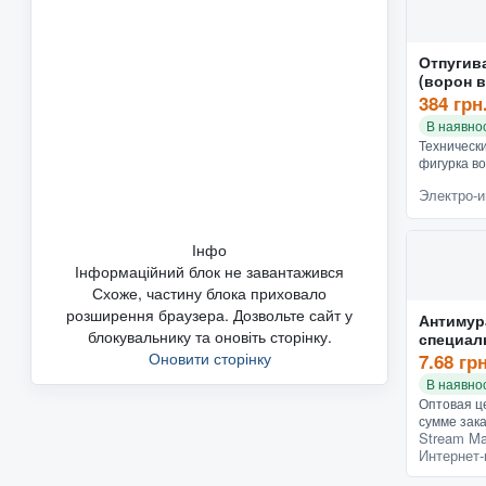
Отпугив
(ворон в
BR102)
384 грн
В наявнос
Техническ
фигурка в
отпугиван
Электро-и
эффективн
является е
х...
Інфо
Інформаційний блок не завантажився
Схоже, частину блока приховало
розширення браузера. Дозвольте сайт у
Антимур
блокувальнику та оновіть сторінку.
специал
хлорпир
Оновити сторінку
7.68 гр
В наявнос
Оптовая це
сумме зака
Stream Ma
заказ - 15
Интернет-
использов
садовыми м