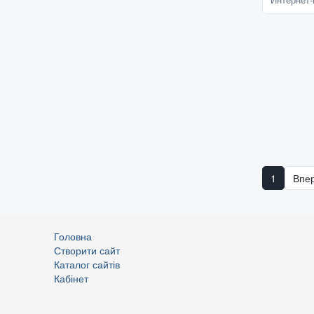
Характерис
1
Впе
Головна
Створити сайт
Каталог сайтів
Кабінет