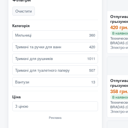
Очистити
Отпугив
грызуно
Категорія
PLUS на
420 грн
MO202B)
В наявнос
Мильниці
360
Техническ
BRADAS (
Тримачі та ручки для ванн
420
Электро-и
Характери
устройств
Конструкт
Тримачі для рушників
1011
функциона
Тримачі для туалетного паперу
507
Отпугив
Вантузи
13
грызуно
круглый
358 грн
MO111S)
Ціна
В наявнос
Техническ
З ціною
BRADAS (
Электро-и
Характери
устройств
Реклама
батареях 
функциона