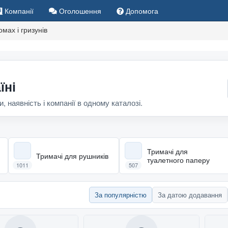
Компанії
Оголошення
Допомога
омах і гризунів
їні
и, наявність і компанії в одному каталозі.
Тримачі для
Тримачі для рушників
туалетного паперу
1011
507
За популярністю
За датою додавання