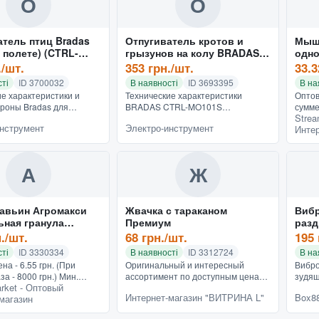
О
О
атель птиц Bradas
Отпугиватель кротов и
Мыш
 полете) (CTRL-
грызунов на колу BRADAS
одно
CTRL-MO101S
./шт.
353 грн./шт.
33.3
ті
ID 3700032
В наявності
ID 3693395
В на
ие характеристики и
Технические характеристики
Оптов
ороны Bradas для
BRADAS CTRL-MO101S
сумме
Strea
ия в работе Основой
Характеристики двигателя и
заказ
нструмент
Электро-инструмент
Интер
ости данной модели
устройства Питание на солнечных
добав
е визуальное сходство с
батареях Конструктивные и
Харак
функциональные о...
А
Ж
авьин Агромакси
Жвачка с тараканом
Вибр
ьная гранула
Премиум
разд
ифос 0.05% 120г
кома
н./шт.
68 грн./шт.
195 
DOC
ті
ID 3330334
В наявності
ID 3312724
В на
на - 6.55 грн. (При
Оригинальный и интересный
Вибро
за - 8000 грн.) Мин.
ассортимент по доступным ценам
зудящ
rket - Оптовый
0 грн.Рекомендации по
— главное правило нашего
насек
Интернет-магазин "ВИТРИНА L"
Box88
магазин
анию: для борьбы с
магазина. Такой товар как Шприц в
Docto
уравьями на гряд...
голову Жвачка с тараканом
вибра