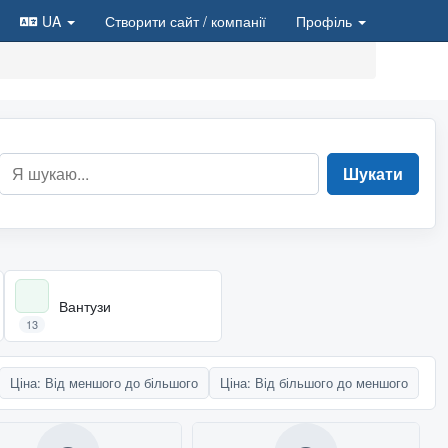
UA
Створити сайт
/ компанії
Профіль
Шукати
Вантузи
13
Ціна: Від меншого до більшого
Ціна: Від більшого до меншого