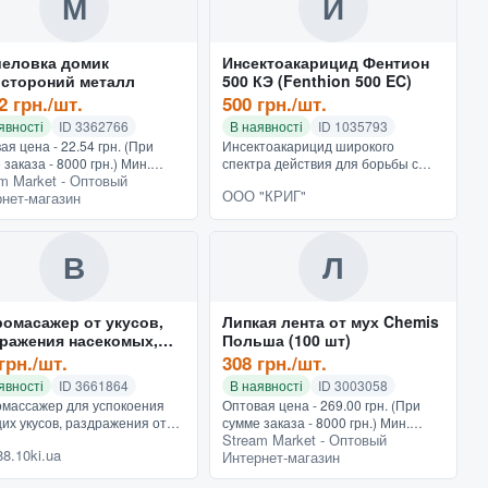
М
И
еловка домик
Инсектоакарицид Фентион
стороний металл
500 КЭ (Fenthion 500 EC)
2 грн./шт.
500 грн./шт.
явності
ID 3362766
В наявності
ID 1035793
ая цена - 22.54 грн. (При
Инсектоакарицид широкого
 заказа - 8000 грн.) Мин.
спектра действия для борьбы с
m Market - Оптовый
 - 150 грн.Описание будет
бытовыми насекомыми, а также -
ООО "КРИГ"
нет-магазин
лено в ближайшее время
иксодовыми клещами. ДВ -
теристики Вид Ловушки...
фентион 50% В отличие от других
груп...
В
Л
омасажер от укусов,
Липкая лента от мух Chemis
ражения насекомых,
Польша (100 шт)
ров, пчел, STING
грн./шт.
308 грн./шт.
TOR
явності
ID 3661864
В наявності
ID 3003058
массажер для успокоения
Оптовая цена - 269.00 грн. (При
их укусов, раздражения от
сумме заказа - 8000 грн.) Мин.
Stream Market - Оптовый
омых, комаров, пчел, ос Sting
заказ - 150 грн.Отпускается кратно
8.10ki.ua
Интернет-магазин
r Успокаивающая
упаковке (100 шт). Описание будет
ционная и тепловая
добавлено в бли...