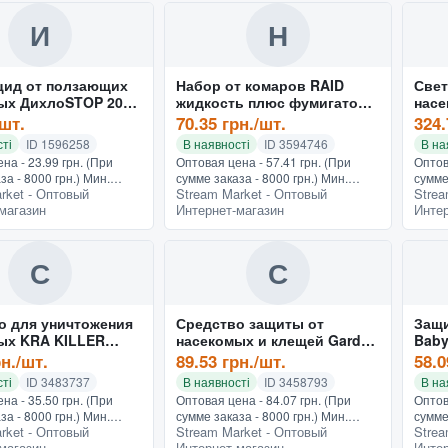
Преми...
терап
И
Н
цид от ползающих
Набор от комаров RAID
Свет
ых ДихлоSTOP 200
жидкость плюс фумигатор
насе
30 ночей
/шт.
70.35 грн./шт.
324.
ті
ID 1596258
В наявності
ID 3594746
В на
на - 23.99 грн. (При
Оптовая цена - 57.41 грн. (При
Оптов
за - 8000 грн.) Мин.
сумме заказа - 8000 грн.) Мин.
сумме
rket - Оптовый
Stream Market - Оптовый
Strea
0 грн.Описание будет
заказ - 150 грн.Описание будет
заказ
магазин
Интернет-магазин
Интер
 в ближайшее время.
добавлено в ближайшее время.
Харак
стики Назначение...
Характеристики Назначение...
Униве
С
С
о для уничтожения
Средство защиты от
Защи
ых KRA KILLER
насекомых и клещей Gardex
Baby
AL 405 мл
Extreme UNIMAX 125 мл
защи
рн./шт.
89.53 грн./шт.
58.0
ті
ID 3483737
В наявності
ID 3458793
В на
на - 35.50 грн. (При
Оптовая цена - 84.07 грн. (При
Оптов
за - 8000 грн.) Мин.
сумме заказа - 8000 грн.) Мин.
сумме
rket - Оптовый
Stream Market - Оптовый
Strea
0 грн.Дихлофос от всех
заказ - 150 грн.От всех летающих и
заказ
магазин
Интернет-магазин
Интер
 и летающих насекомых
кровососущих насекомых.
добав