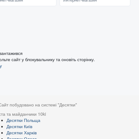
теристики Назначение...
мыши, крысы и полевки часто...
авантажився
ьте сайт у блокувальнику та оновіть сторінку.
у
Сайт побудовано на системі "Десятки"
ста та майданчики 10ki
Десятки Польща
Десятки Київ
Десятки Харків
Десятки Одеса