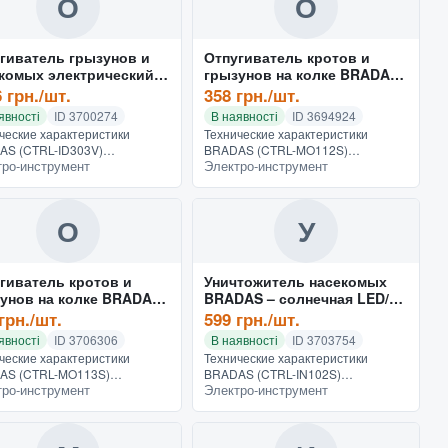
О
О
гиватель грызунов и
Отпугиватель кротов и
комых электрический с
грызунов на колке BRADAS -
лампой BRADAS (CTRL-
квадратный, ABS (CTRL-
 грн./шт.
358 грн./шт.
3V)
MO112S)
явності
ID 3700274
В наявності
ID 3694924
ческие характеристики
Технические характеристики
AS (CTRL-ID303V)
BRADAS (CTRL-MO112S)
тро-инструмент
Электро-инструмент
теристики двигателя и
Характеристики двигателя и
йства Питание от сети
устройства Питание на солнечных
руктивные и
батареях Конструктивные и
иональные особенности Н...
функциональные...
О
У
гиватель кротов и
Уничтожитель насекомых
унов на колке BRADAS -
BRADAS – солнечная LED/UV
лиант, ABS/LED (CTRL-
лампа с ручкой (CTRL-
грн./шт.
599 грн./шт.
13S)
IN102S)
явності
ID 3706306
В наявності
ID 3703754
ческие характеристики
Технические характеристики
AS (CTRL-MO113S)
BRADAS (CTRL-IN102S)
тро-инструмент
Электро-инструмент
теристики двигателя и
Характеристики двигателя и
йства Питание на солнечных
устройства Питание на солнечных
еях Конструктивные и
батареях Конструктивные и
иональные...
функциональные...