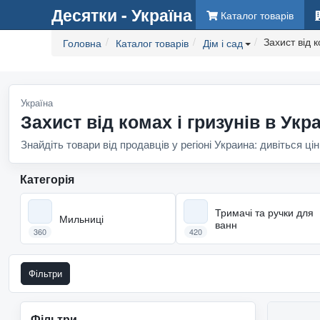
Десятки - Україна
Каталог товарів
Захист від к
Головна
Каталог товарів
Дім і сад
Україна
Захист від комах і гризунів в Укра
Знайдіть товари від продавців у регіоні Украина: дивіться цін
Категорія
Тримачі та ручки для
Мильниці
ванн
360
420
Фільтри
Фільтри