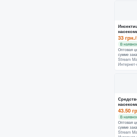
Инсекти
насеком
мл
33 грн.
В наявнос
Оптовая це
сумме зака
Stream Ma
заказ - 15
Интернет-
добавлено
Характери
Средств
насеком
UNIVERS
43.50 г
В наявнос
Оптовая це
сумме зака
Stream Ma
заказ - 15
Интернет-
ползающих