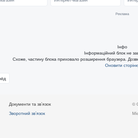
тики Назнач...
Аэрозоль-репеллент. Характ...
Харак
Реклама
Інфо
Інформаційний блок не з
Схоже, частину блока приховало розширення браузера. Дозвол
Оновити сторінк
рёд
Документи та зв’язок
© 
Зворотний зв’язок
Мі