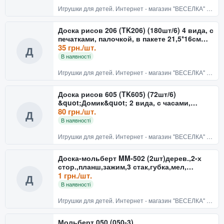
Игрушки для детей. Интернет - магазин "ВЕСЕЛКА" Киев
Доска рисов 206 (TK206) (180шт/6) 4 вида, с
печатками, палочкой, в пакете 21,5*16см
Артикул:
35 грн./шт.
Д
В наявності
Игрушки для детей. Интернет - магазин "ВЕСЕЛКА" Киев
Доска рисов 605 (TK605) (72шт/6)
&quot;Домик&quot; 2 вида, с часами,
печатками, палочкой, в пак
80 грн./шт.
Д
В наявності
Игрушки для детей. Интернет - магазин "ВЕСЕЛКА" Киев
Доска-мольберт MM-502 (2шт)дерев.,2-х
стор.,планш,зажим,3 стак,губка,мел,
1 грн./шт.
104*7*55см Артикул:
Д
В наявності
Игрушки для детей. Интернет - магазин "ВЕСЕЛКА" Киев
Мольберт 050 (050-3)