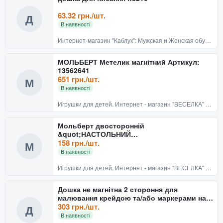
63.32 грн./шт.
Д
В наявності
Интернет-магазин "Каблук": Мужская и Женская обувь. Кожгалантерея и аксессуары.
МОЛЬБЕРТ Метелик магнітний Артикул:
13562641
651 грн./шт.
М
В наявності
Игрушки для детей. Интернет - магазин "ВЕСЕЛКА" Киев
Мольберт двосторонній
&quot;НАСТОЛЬНИЙ
ДЕРЕВ&#39;ЯНИЙ&quot; (магніт, крейда
158 грн./шт.
М
,450*335) Артикул
В наявності
Игрушки для детей. Интернет - магазин "ВЕСЕЛКА" Киев
Дошка не магнітна 2 стороння для
малювання крейдою та/або маркерами на
підставці 60 * 80см
303 грн./шт.
Д
В наявності