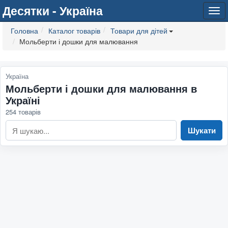
Десятки - Україна
Tog
navi
Головна
Каталог товарів
Товари для дітей
Мольберти і дошки для малювання
Україна
Мольберти і дошки для малювання в
Україні
254 товарів
Шукати