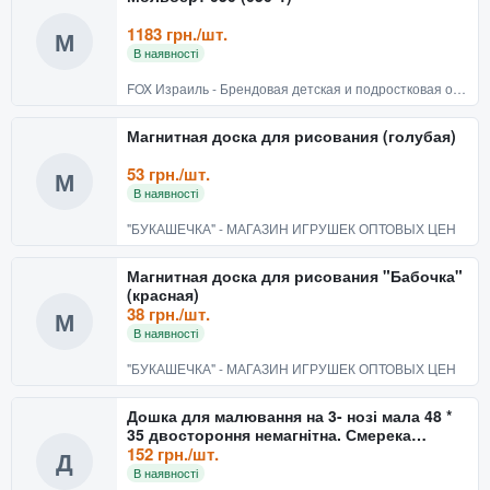
1183 грн./шт.
М
В наявності
FOX Израиль - Брендовая детская и подростковая одежда
Магнитная доска для рисования (голубая)
53 грн./шт.
М
В наявності
"БУКАШЕЧКА" - МАГАЗИН ИГРУШЕК ОПТОВЫХ ЦЕН
Магнитная доска для рисования "Бабочка"
(красная)
38 грн./шт.
М
В наявності
"БУКАШЕЧКА" - МАГАЗИН ИГРУШЕК ОПТОВЫХ ЦЕН
Дошка для малювання на 3- нозі мала 48 *
35 двостороння немагнітна. Смерека
Артикул: 13324837
152 грн./шт.
Д
В наявності