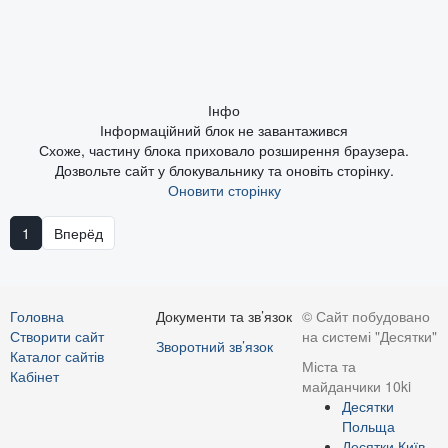
Інфо
Інформаційний блок не завантажився
Схоже, частину блока приховало розширення браузера.
Дозвольте сайт у блокувальнику та оновіть сторінку.
Оновити сторінку
1
Вперёд
Головна
Документи та зв’язок
© Сайт побудовано
Створити сайт
на системі "Десятки"
Зворотний зв’язок
Каталог сайтів
Міста та
Кабінет
майданчики 10ki
Десятки
Польща
Десятки Київ