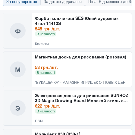
За популярністю
За датою додавання
Ціна: Від меншого до бі
Фарби пальчикові SES Юний художник
4кол 14413S
545 грн./шт.
Ф
В наявності
Коляски
Магнитная доска для рисования (розовая)
53 грн./шт.
М
В наявності
"БУКАШЕЧКА" - МАГАЗИН ИГРУШЕК ОПТОВЫХ ЦЕН
Электронная доска для рисования SUNROZ
3D Magic Drowing Board Морской стиль с
подсветкой и 3Д э
622 грн./шт.
Э
В наявності
RSN
Мольберт 050 (050-1)