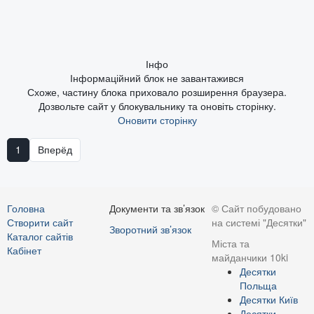
Інфо
Інформаційний блок не завантажився
Схоже, частину блока приховало розширення браузера.
Дозвольте сайт у блокувальнику та оновіть сторінку.
Оновити сторінку
1
Вперёд
Головна
Документи та зв’язок
© Сайт побудовано
Створити сайт
на системі "Десятки"
Зворотний зв’язок
Каталог сайтів
Міста та
Кабінет
майданчики 10ki
Десятки
Польща
Десятки Київ
Десятки