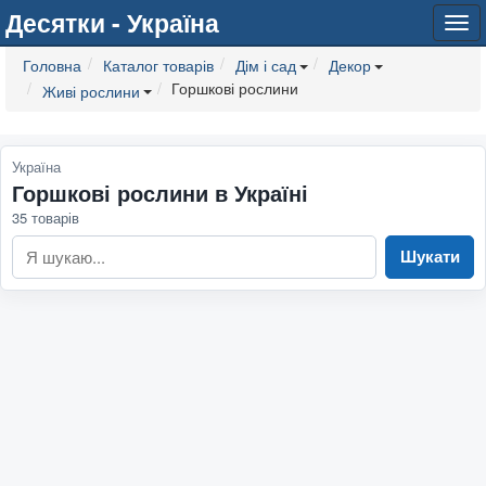
Десятки - Україна
Tog
navi
Головна
Каталог товарів
Дім і сад
Декор
Горшкові рослини
Живі рослини
Україна
Горшкові рослини в Україні
35 товарів
Шукати