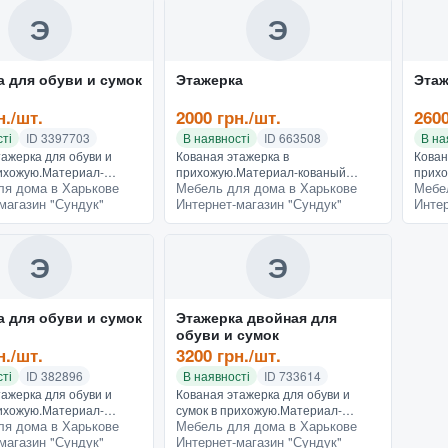
Э
Э
а для обуви и сумок
Этажерка
Этаж
н./шт.
2000 грн./шт.
2600
ті
ID 3397703
В наявності
ID 663508
В на
тажерка для обуви и
Кованая этажерка в
Кован
рихожую.Материал-
прихожую.Материал-кованый
прихо
ля дома в Харькове
Мебель для дома в Харькове
Мебе
етал, черный с античным
метал, черный или белый с
метал
магазин "Сундук"
Интернет-магазин "Сундук"
Интер
Размеры 55*29*80
античным эффектом Размеры
анти
110*35
230*3
Э
Э
а для обуви и сумок
Этажерка двойная для
обуви и сумок
н./шт.
3200 грн./шт.
ті
ID 382896
В наявності
ID 733614
тажерка для обуви и
Кованая этажерка для обуви и
рихожую.Материал-
сумок в прихожую.Материал-
ля дома в Харькове
Мебель для дома в Харькове
етал, черный с античным
кованый метал, чцвет любой
магазин "Сундук"
Интернет-магазин "Сундук"
Размеры 70*29*80
Размеры 115*30*75