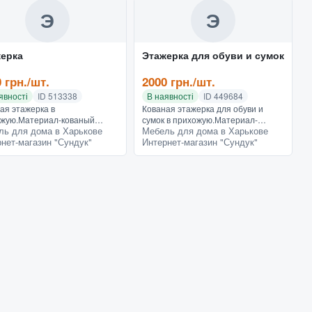
Э
Э
ерка
Этажерка для обуви и сумок
 грн./шт.
2000 грн./шт.
явності
ID 513338
В наявності
ID 449684
ая этажерка в
Кованая этажерка для обуви и
жую.Материал-кованый
сумок в прихожую.Материал-
ль для дома в Харькове
Мебель для дома в Харькове
, черный или белый с
кованый метал, черный с античным
нет-магазин "Сундук"
Интернет-магазин "Сундук"
чным эффектом Размеры
эффектом Размеры 40*35*90
5