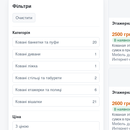
Фільтри
Очистити
Этажерк
Категорія
2500 гр
В наявнос
Ковані банкетки та пуфи
20
Кованая э
сумок в п
Ковані дивани
1
Мебель д
кованый м
Интернет-
эффектом
Ковані ліжка
1
Ковані стільці та табурети
2
Ковані етажерки та полиці
6
Этажерк
Ковані вішалки
21
2600 гр
В наявнос
Кованая э
Ціна
сумок в п
Мебель д
кованый м
З ціною
Интернет-
эффектом