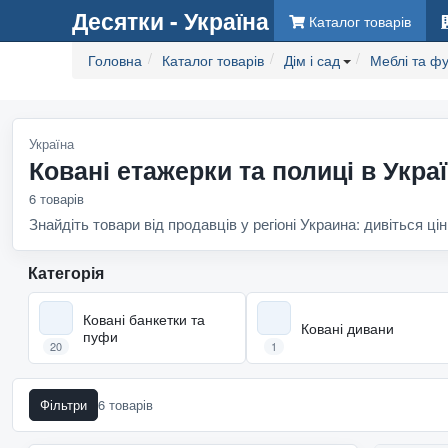
Десятки - Україна
Каталог товарів
Головна
Каталог товарів
Дім і сад
Меблі та фу
Україна
Ковані етажерки та полиці в Украї
6 товарів
Знайдіть товари від продавців у регіоні Украина: дивіться цін
Категорія
Ковані банкетки та
Ковані дивани
пуфи
20
1
Фільтри
6 товарів