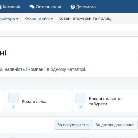
Компанії
Оголошення
Допомога
Ковані етажерки та полиці
рнітура
Ковані меблі
ні
и, наявність і компанії в одному каталозі.
Ковані стільці та
Ковані ліжка
табурети
1
2
За популярністю
За датою додавання