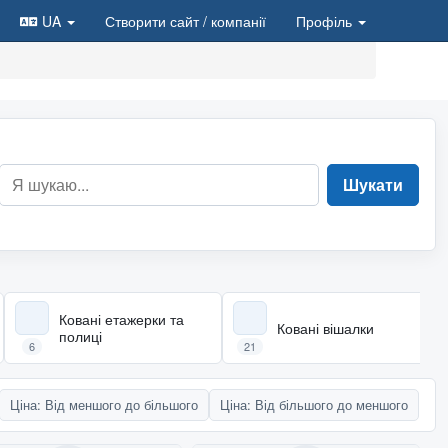
UA
Створити сайт
/ компанії
Профіль
Шукати
Ковані етажерки та
Ковані вішалки
полиці
6
21
Ціна: Від меншого до більшого
Ціна: Від більшого до меншого