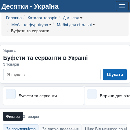
Десятки - Україна
Tog
navi
Головна
Каталог товарів
Дім і сад
Меблі та фурнітура
Меблі для вітальні
Буфети та серванти
Україна
Буфети та серванти в Україні
3 товарів
Шукати
Буфети та серванти
Вітрини для віт
Фільтри
3 товарів
За популярністю
За датою додавання
Ціна: Від меншого до бі