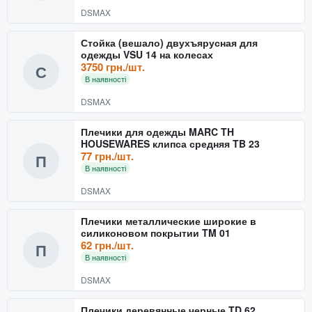
DSMAX
Стойка (вешало) двухъярусная для
одежды VSU 14 на колесах
3750 грн./шт.
С
В наявності
DSMAX
Плечики для одежды MARC TH
HOUSEWARES клипса средняя TB 23
77 грн./шт.
П
В наявності
DSMAX
Плечики металлические широкие в
силиконовом покрытии TM 01
62 грн./шт.
П
В наявності
DSMAX
Плечики деревянные черные TD 62