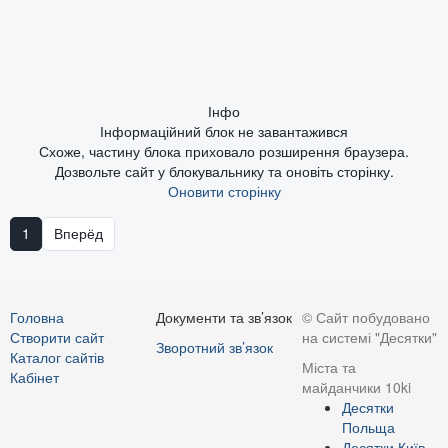
Інфо
Інформаційний блок не завантажився
Схоже, частину блока приховало розширення браузера.
Дозвольте сайт у блокувальнику та оновіть сторінку.
Оновити сторінку
1
Вперёд
Головна
Документи та зв’язок
© Сайт побудовано
Створити сайт
на системі "Десятки"
Зворотний зв’язок
Каталог сайтів
Міста та
Кабінет
майданчики 10ki
Десятки
Польща
Десятки Київ