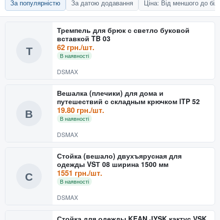
За популярністю
За датою додавання
Ціна: Від меншого до бі
Тремпель для брюк с светло буковой
вставкой TB 03
62 грн./шт.
Т
В наявності
DSMAX
Вешалка (плечики) для дома и
путешествий с складным крючком lTP 52
19.80 грн./шт.
В
В наявності
DSMAX
Стойка (вешало) двухъярусная для
одежды VSТ 08 ширина 1500 мм
1551 грн./шт.
С
В наявності
DSMAX
Стойка для одежды KEAN JYSK кактус VSK