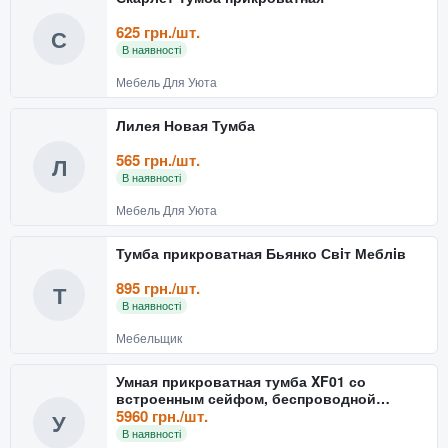
625 грн./шт.
С
В наявності
Мебель Для Уюта
Лилея Новая Тумба
565 грн./шт.
Л
В наявності
Мебель Для Уюта
Тумба прикроватная Бьянко Свiт Меблiв
895 грн./шт.
Т
В наявності
Мебельщик
Умная прикроватная тумба XF01 со
встроенным сейфом, беспроводной
зарядкой и Bluetooth, белая эк
5960 грн./шт.
У
В наявності