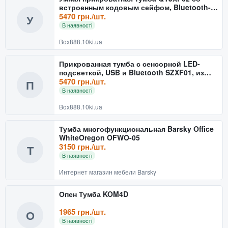
встроенным кодовым сейфом, Bluetooth-
колонкой и USB, сенсор
5470 грн./шт.
У
В наявності
Box888.10ki.ua
Прикрованная тумба с сенсорной LED-
подсветкой, USB и Bluetooth SZXF01, из
экокожи, белая
5470 грн./шт.
П
В наявності
Box888.10ki.ua
Тумба многофункциональная Barsky Office
WhiteOregon OFWO-05
3150 грн./шт.
Т
В наявності
Интернет магазин мебели Barsky
Опен Тумба KOM4D
1965 грн./шт.
О
В наявності