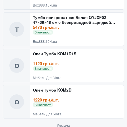
Box888.10ki.ua
Тумба прикроватная Белая QYJXF02
47×39×48 см с беспроводной зарядкой
кодовым замком и подсветко
5470 грн./шт.
Т
В наявності
Box888.10ki.ua
Опен Тумба KOM1D1S
1120 грн./шт.
О
В наявності
Мебель Для Уюта
Опен Тумба KOM2D
1220 грн./шт.
О
В наявності
Мебель Для Уюта
Реклама