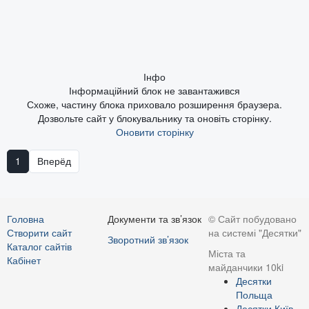
Інфо
Інформаційний блок не завантажився
Схоже, частину блока приховало розширення браузера.
Дозвольте сайт у блокувальнику та оновіть сторінку.
Оновити сторінку
1
Вперёд
Головна
Документи та зв’язок
© Сайт побудовано
Створити сайт
на системі "Десятки"
Зворотний зв’язок
Каталог сайтів
Міста та
Кабінет
майданчики 10ki
Десятки
Польща
Десятки Київ