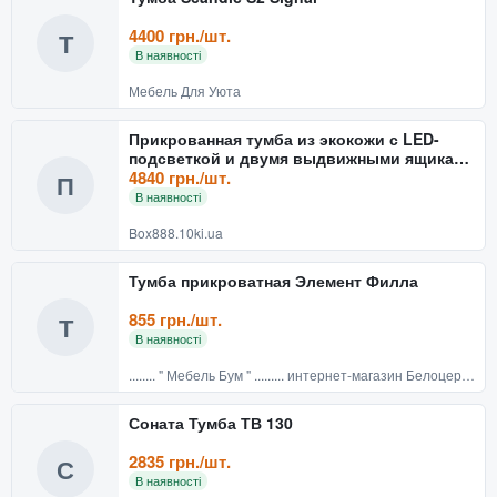
4400 грн./шт.
Т
В наявності
Мебель Для Уюта
Прикрованная тумба из экокожи с LED-
подсветкой и двумя выдвижными ящиками
(света)
4840 грн./шт.
П
В наявності
Box888.10ki.ua
Тумба прикроватная Элемент Филла
855 грн./шт.
Т
В наявності
........ " Мебель Бум " ......... интернет-магазин Белоцерковской мебели (доставка по Киеву и Украине)
Соната Тумба ТВ 130
2835 грн./шт.
С
В наявності