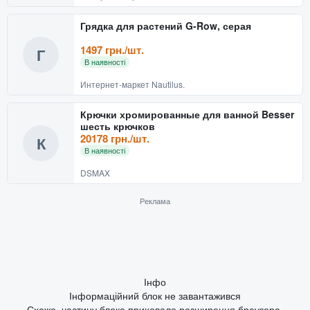
Грядка для растений G-Row, серая
1497 грн./шт.
Г
В наявності
Интернет-маркет Nautilus.
Крючки хромированные для ванной Besser
шесть крючков
20178 грн./шт.
К
В наявності
DSMAX
Реклама
Інфо
Інформаційний блок не завантажився
Схоже, частину блока приховало розширення браузера.