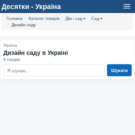
Десятки - Україна
Tog
navi
Головна
Каталог товарів
Дім і сад
Сад
Дизайн саду
Україна
Дизайн саду в Україні
9 товарів
Шукати