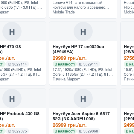
080 (FullHD), IPS, Intel
Lenovo V14 - это компактный
Новый
d 6805 (1.1 - 3.0 ГГц), 2,
ноутбук для малого и среднего
Flip 
аркет
Mobile Trade
Mobil
- 256 ГБ, Intel UHD
бизнеса. Отвечает потребностям
2.0Sc
 без операционной
специалистов, позволяет
усов
 кг,...
комфортно работать с задачами
интел
разн...
экран
Н
Н
 HP 470 G8
Ноутбук HP 17-cn0020ua
Ноут
A)
(4F949EA)
(2W8
рн./шт.
29999 грн./шт.
2756
ті
ID 3629114
В наявності
ID 3629111
В на
х1080 (FullHD), IPS, Intel
17.3", 1920х1080 (FullHD), IPS, Intel
15.6",
5G7 (2.4 - 4.2 ГГц), 8 ГБ,
Core i5 1135G7 (2.4 - 4.2 ГГц), 8 ГБ,
Core i
аркет
Ґізчина Маркет
Ґізчи
Б, Intel Iris Xe Graphics,
HDD - 1 ТБ, SSD - 256 ГБ, Intel Iris
SSD - 
 Pro, подсветка
Xe Graphics, Windows 10 Home,
Windo
2.2...
Н
Н
 HP Probook 430 G8
Ноутбук Acer Aspire 5 A517-
Ноут
A)
52G (NX.AADEU.008)
(2E9
рн./шт.
26999 грн./шт.
2499
ті
ID 3629075
В наявності
ID 3629068
В на