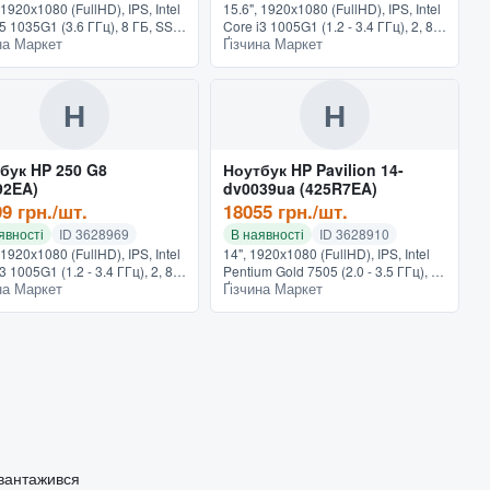
 1920х1080 (FullHD), IPS, Intel
15.6", 1920х1080 (FullHD), IPS, Intel
i5 1035G1 (3.6 ГГц), 8 ГБ, SSD
Core i3 1005G1 (1.2 - 3.4 ГГц), 2, 8
на Маркет
Ґізчина Маркет
ГБ, Intel UHD Graphics,
ГБ, SSD - 128 ГБ, Intel UHD
ws 10 Pro, TPM модуль, 1.74
Graphics, Windows 10 Pro, TPM
ерный
модуль, 1.74 к...
Н
Н
бук HP 250 G8
Ноутбук HP Pavilion 14-
92EA)
dv0039ua (425R7EA)
9 грн./шт.
18055 грн./шт.
явності
ID 3628969
В наявності
ID 3628910
 1920х1080 (FullHD), IPS, Intel
14", 1920х1080 (FullHD), IPS, Intel
3 1005G1 (1.2 - 3.4 ГГц), 2, 8
Pentium Gold 7505 (2.0 - 3.5 ГГц), 2,
на Маркет
Ґізчина Маркет
SD - 256 ГБ, AMD Radeon
4 ГБ, SSD - 256 ГБ, Intel UHD
cs, Windows 10 Pro, 1.74 кг,
Graphics, DOS, подсветка
й
клавиатуры, 1.41 к...
авантажився