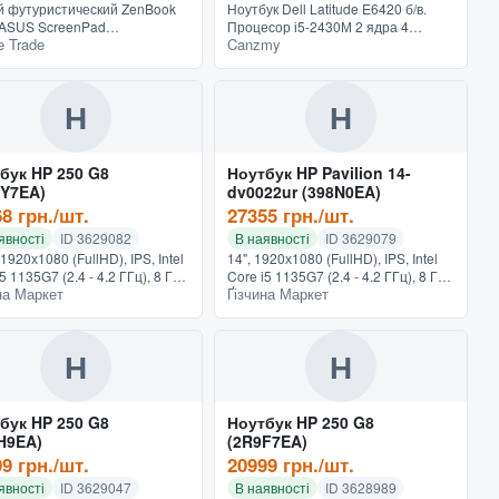
 футуристический ZenBook
Ноутбук Dell Latitude E6420 б/в.
с ASUS ScreenPad
Процесор і5-2430М 2 ядра 4
e Trade
Canzmy
reenPad 2.0 — это
потоки по 2.4 Ггц Відеокарта
ершенствованный
інтегрована Intel HD 3000
лектуальный сенсорный ЖК-
Розширення 1366х768 Батарея
, который интегри...
знош...
Н
Н
бук HP 250 G8
Ноутбук HP Pavilion 14-
Y7EA)
dv0022ur (398N0EA)
8 грн./шт.
27355 грн./шт.
явності
ID 3629082
В наявності
ID 3629079
 1920х1080 (FullHD), IPS, Intel
14", 1920х1080 (FullHD), IPS, Intel
5 1135G7 (2.4 - 4.2 ГГц), 8 ГБ,
Core i5 1135G7 (2.4 - 4.2 ГГц), 8 ГБ,
на Маркет
Ґізчина Маркет
512 ГБ, Intel Iris Xe Graphics,
SSD - 512 ГБ, Intel Iris Xe Graphics,
ws 10 Pro, TPM модуль, 1.74...
DOS, подсветка клавиатуры, 1.41
кг,...
Н
Н
бук HP 250 G8
Ноутбук HP 250 G8
H9EA)
(2R9F7EA)
9 грн./шт.
20999 грн./шт.
явності
ID 3629047
В наявності
ID 3628989