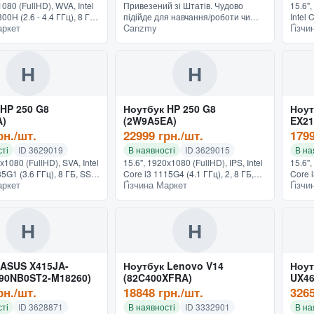
080 (FullHD), WVA, Intel
Привезений зі Штатів. Чудово
15.6"
00H (2.6 - 4.4 ГГц), 8 ГБ,
підійде для навчання/роботи чи
Intel 
аркет
Canzmy
Ґізчи
Б, Intel Iris Xe Graphics,
інтернет-серфінгу. Процесор і3-
8 ГБ,
дсветка клавиатуры,
2330М 2 ядра 4 потоки по 2.2 Ггц 4
MX450
Гб оперативки DDR3 32...
подсве
Н
Н
 HP 250 G8
Ноутбук HP 250 G8
Ноут
A)
(2W9A5EA)
EX21
рн./шт.
22999 грн./шт.
1799
ті
ID 3629019
В наявності
ID 3629015
В на
х1080 (FullHD), SVA, Intel
15.6", 1920х1080 (FullHD), IPS, Intel
15.6",
35G1 (3.6 ГГц), 8 ГБ, SSD
Core i3 1115G4 (4.1 ГГц), 2, 8 ГБ,
Core i
аркет
Ґізчина Маркет
Ґізчи
Intel UHD Graphics, DOS,
SSD - 256 ГБ, Intel UHD Graphics,
SSD -
еребристый
Windows 10 Pro, 1.74 кг, черный
Linux,
Н
Н
 ASUS X415JA-
Ноутбук Lenovo V14
Ноут
(90NB0ST2-M18260)
(82C400XFRA)
UX46
M011
рн./шт.
18848 грн./шт.
3265
ті
ID 3628871
В наявності
ID 3332901
В на