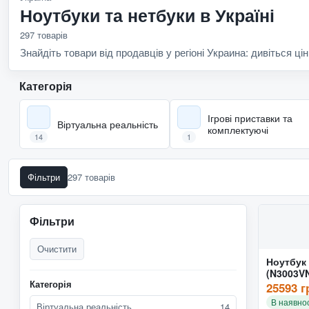
Ноутбуки та нетбуки в Україні
297 товарів
Знайдіть товари від продавців у регіоні Украина: дивіться цін
Категорія
Ігрові приставки та
Віртуальна реальність
комплектуючі
14
1
Фільтри
297 товарів
Фільтри
Очистити
Ноутбук 
(N3003V
Категорія
U)
25593 г
В наявнос
Віртуальна реальність
14