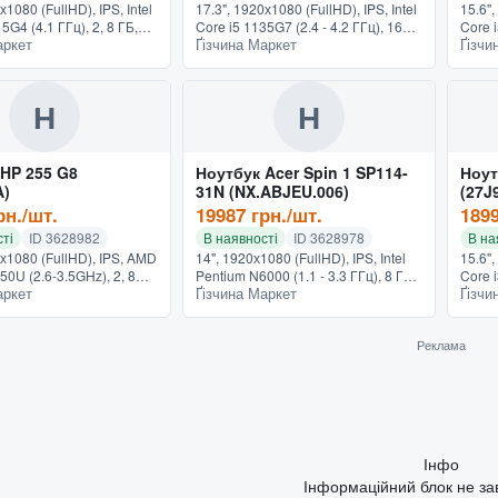
х1080 (FullHD), IPS, Intel
17.3", 1920х1080 (FullHD), IPS, Intel
15.6",
5G4 (4.1 ГГц), 2, 8 ГБ,
Core i5 1135G7 (2.4 - 4.2 ГГц), 16
Core 
аркет
Ґізчина Маркет
Ґізчи
ГБ, Intel UHD Graphics,
ГБ, SSD - 512 ГБ, NVIDIA GeForce
- 256 
 Pro, сканер отпечатков
MX450, GPU - 2 ГБ, UEFI Shell,
Windo
подсветка...
кг, ч
Н
Н
 HP 255 G8
Ноутбук Acer Spin 1 SP114-
Ноут
A)
31N (NX.ABJEU.006)
(27J
рн./шт.
19987 грн./шт.
1899
ті
ID 3628982
В наявності
ID 3628978
В на
0х1080 (FullHD), IPS, AMD
14", 1920х1080 (FullHD), IPS, Intel
15.6",
50U (2.6-3.5GHz), 2, 8
Pentium N6000 (1.1 - 3.3 ГГц), 8 ГБ,
Core i
аркет
Ґізчина Маркет
Ґізчи
 256 ГБ, AMD Radeon
SSD - 256 ГБ, Intel UHD Graphics,
ГБ, S
indows 10 Pro, 1.74 кг,
Windows 11 Home, сенсорный
Graphi
экран, подсве...
серы
Реклама
Інфо
Інформаційний блок не з