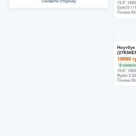
Оновити сторінку
13.3", 1920
Core i3 111
Ґізчина М
SSD - 256 
Windows 10
пальце...
Ноутбук
(27K56E
19999 г
В наявнос
15.6", 192
Ryzen 3 32
Ґізчина М
ГБ, SSD -
Graphics, W
черный