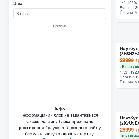
14", 1920х1
Ціна
Pentium Gol
Ґізчина М
4 ГБ, SSD 
З ціною
Graphics,
системы, 1.5
Реклама
Ноутбук
(3S8S2E
29999 г
В наявнос
17.3", 1920
Core i5 113
Ґізчина М
SSD - 256 Г
Windows 10
клавиат...
Інфо
Інформаційний блок не завантажився
Ноутбук
Схоже, частину блока приховало
(2X7U3E
розширення браузера. Дозвольте сайт у
26999 г
блокувальнику та оновіть сторінку.
В наявнос