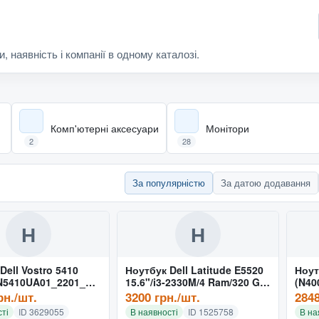
и, наявність і компанії в одному каталозі.
Комп'ютерні аксесуари
Монітори
2
28
За популярністю
За датою додавання
Н
Н
Dell Vostro 5410
Ноутбук Dell Latitude E5520
Ноут
N5410UA01_2201_UB
15.6"/i3-2330M/4 Ram/320 Gb
(N40
HDD/Intel HD 3000
U)
рн./шт.
3200 грн./шт.
2848
ті
ID 3629055
В наявності
ID 1525758
В на