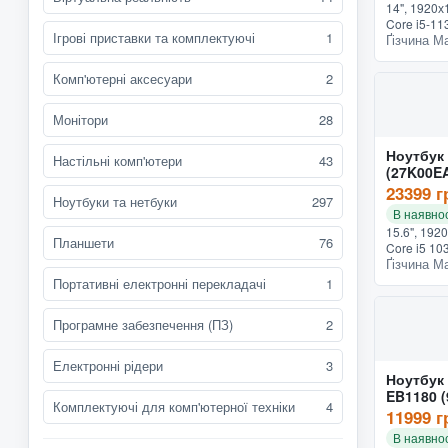
14", 1920х1
Core i5-113
Ігрові приставки та комплектуючі
1
Ґізчина М
SSD - 256 Г
Ubuntu, по
скане...
Комп'ютерні аксесуари
2
Монітори
28
Ноутбук
Настільні комп'ютери
43
(27K00E
23399 г
Ноутбуки та нетбуки
297
В наявнос
15.6", 1920
Планшети
76
Core i5 10
Ґізчина М
- 256 ГБ, 
1.74 кг, с
Портативні електронні перекладачі
1
Програмне забезпечення (ПЗ)
2
Електронні рідери
3
Ноутбук
EB1180 
Комплектуючі для комп'ютерної техніки
4
11999 г
В наявнос