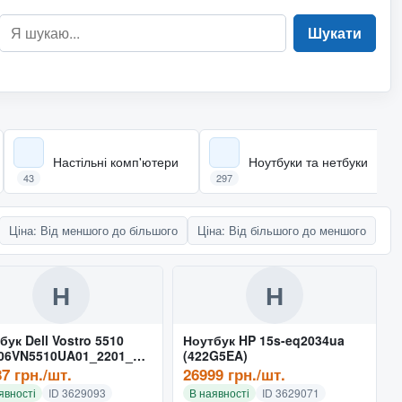
Шукати
Настільні комп'ютери
Ноутбуки та нетбуки
43
297
Ціна: Від меншого до більшого
Ціна: Від більшого до меншого
Н
Н
бук Dell Vostro 5510
Ноутбук HP 15s-eq2034ua
06VN5510UA01_2201_UB
(422G5EA)
7 грн./шт.
26999 грн./шт.
явності
ID 3629093
В наявності
ID 3629071