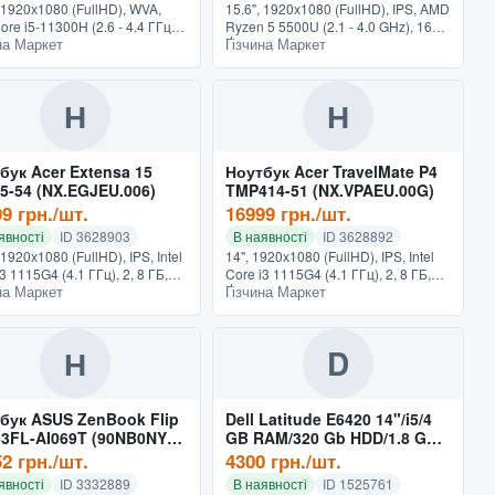
, 1920х1080 (FullHD), WVA,
15.6", 1920х1080 (FullHD), IPS, AMD
Core i5-11300H (2.6 - 4.4 ГГц),
Ryzen 5 5500U (2.1 - 4.0 GHz), 16
на Маркет
Ґізчина Маркет
 SSD - 256 ГБ, NVIDIA GeForce
ГБ, SSD - 512 ГБ, AMD Radeon
, GPU - 2 ГБ, Ubuntu,
Graphics, Windows 10 Home, 1.69 кг,
тка клави...
серебристый
Н
Н
бук Acer Extensa 15
Ноутбук Acer TravelMate P4
5-54 (NX.EGJEU.006)
TMP414-51 (NX.VPAEU.00G)
9 грн./шт.
16999 грн./шт.
явності
ID 3628903
В наявності
ID 3628892
 1920х1080 (FullHD), IPS, Intel
14", 1920х1080 (FullHD), IPS, Intel
3 1115G4 (4.1 ГГц), 2, 8 ГБ,
Core i3 1115G4 (4.1 ГГц), 2, 8 ГБ,
на Маркет
Ґізчина Маркет
 256 ГБ, Intel UHD Graphics,
SSD - 256 ГБ, Intel UHD Graphics,
 1.9 кг, черный
UEFI Shell, сканер отпечатков
пальцев, 1.4...
Н
D
бук ASUS ZenBook Flip
Dell Latitude E6420 14"/i5/4
3FL-AI069T (90NB0NY1-
GB RAM/320 Gb HDD/1.8 Gb
00)
Intel HD 3000
2 грн./шт.
4300 грн./шт.
явності
ID 3332889
В наявності
ID 1525761