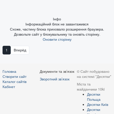
Інфо
Інформаційний блок не завантажився
Схоже, частину блока приховало розширення браузера.
Дозвольте сайт у блокувальнику та оновіть сторінку.
Оновити сторінку
1
Вперёд
Головна
Документи та зв’язок
© Сайт побудовано
Створити сайт
на системі "Десятки"
Зворотний зв’язок
Каталог сайтів
Міста та
Кабінет
майданчики 10ki
Десятки
Польща
Десятки Київ
Десятки