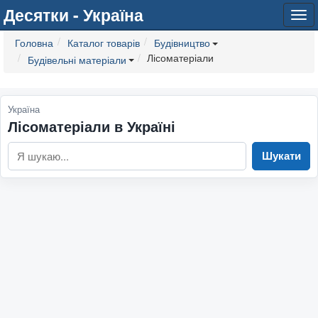
Десятки - Україна
Tog
navi
Головна
Каталог товарів
Будівництво
Лісоматеріали
Будівельні матеріали
Україна
Лісоматеріали в Україні
Шукати