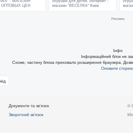
ЧКА" - МАГАЗИН
Игрушки для детей. Интернет -
Игруш
ой конструкции. Бренд:
 ОПТОВЫХ ЦЕН
магазин "ВЕСЕЛКА" Киев
мага
Реклама
Інфо
Інформаційний блок не з
Схоже, частину блока приховало розширення браузера. Дозвол
Оновити сторінк
рёд
Документи та зв’язок
© 
Зворотний зв’язок
Мі