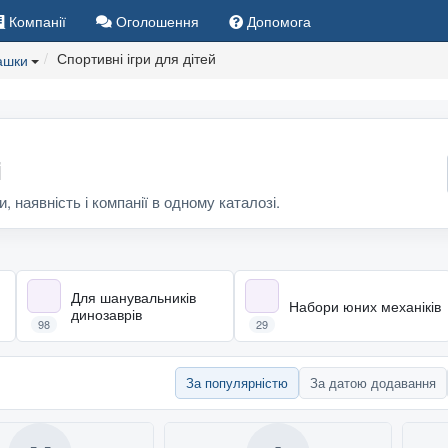
Компанії
Оголошення
Допомога
Спортивні ігри для дітей
ашки
і
и, наявність і компанії в одному каталозі.
Для шанувальників
Набори юних механіків
динозаврів
98
29
За популярністю
За датою додавання