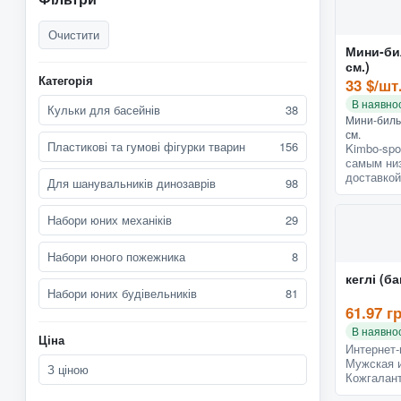
Очистити
Мини-бил
см.)
Категорія
33 $/шт
В наявнос
Кульки для басейнів
38
Мини-билья
см.
Пластикові та гумові фігурки тварин
156
Kimbo-spo
самым ни
доставкой
Для шанувальників динозаврів
98
Набори юних механіків
29
Набори юного пожежника
8
кеглі
Набори юних будівельників
81
61.97 г
В наявнос
Ціна
Интернет-
Мужская и
З ціною
Кожгалант