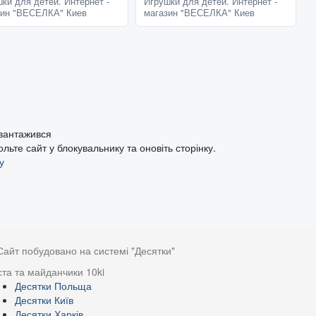
ки для детей. Интернет -
Игрушки для детей. Интернет -
зин "ВЕСЕЛКА" Киев
магазин "ВЕСЕЛКА" Киев
авантажився
ьте сайт у блокувальнику та оновіть сторінку.
у
Сайт побудовано на системі "Десятки"
ста та майданчики 10ki
Десятки Польща
Десятки Київ
Десятки Харків