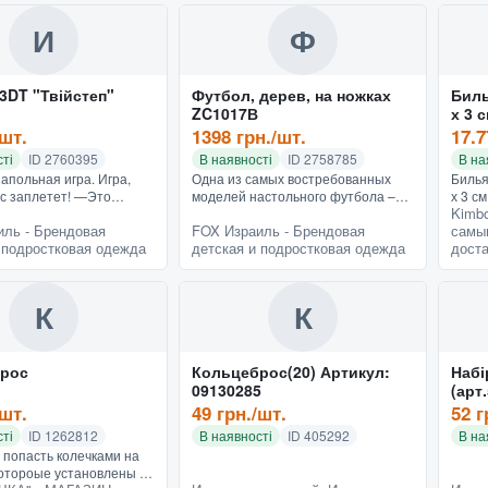
И
Ф
3DT "Твійстеп"
Футбол, дерев, на ножках
Биль
ZC1017В
х 3 с
/шт.
1398 грн./шт.
17.7
ті
ID 2760395
В наявності
ID 2758785
В на
Напольная игра. Игра,
Одна из самых востребованных
Билья
ас заплетет! —Это
моделей настольного футбола –
х 3 см
Kimbo
бава для праздника!
ZC 1017 B. Это именно такой
иль - Брендовая
FOX Израиль - Брендовая
самы
биков и фишек! Это
игровой стол, как в
 подростковая одежда
детская и подростковая одежда
доста
одвижная игра для ак...
развлекательных центрах,
специально ребя...
К
К
рос
Кольцеброс(20) Артикул:
Набі
09130285
(арт.519
0900
/шт.
49 грн./шт.
52 г
ті
ID 1262812
В наявності
ID 405292
В на
 попасть колечками на
котороые установлены на