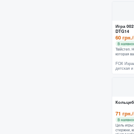
Игра 002
DTG14
60 грн.
В наявнос
Твійстеп. 
которая в
лучшая за
FOX Изра
Никаких ку
детская и
веселая, п
Кольцеб
71 грн.
В наявнос
Цель игры:
стержни, 