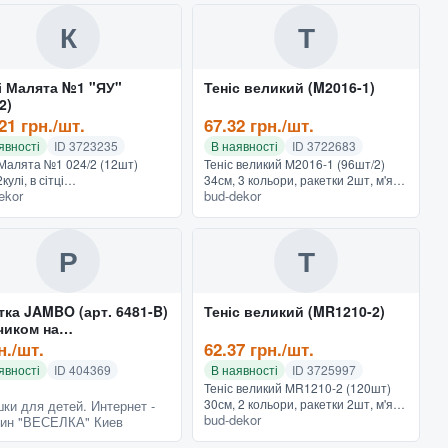
ьна гра XY-6-7 Б...
підлогову грушу для би...
К
Т
і Малята №1 "ЯУ"
Теніс великий (M2016-1)
2)
21 грн./шт.
67.32 грн./шт.
явності
ID 3723235
В наявності
ID 3722683
 Малята №1 024/2 (12шт)
Теніс великий M2016-1 (96шт/2)
улі, в сітці
34см, 3 кольори, ракетки 2шт, м'яч,
ekor
bud-dekor
*19смБільше іграшок дивіться
воланчик, в пакеті
ому повному каталозі e-
35*15*4смБільше іграшок дивіться
un
у нашому повному каталозі e-...
Р
Т
тка JAMBO (арт. 6481-B)
Теніс великий (MR1210-2)
чиком на
вке,23x11x0.5cm
н./шт.
62.37 грн./шт.
кул: 07006481
явності
ID 404369
В наявності
ID 3725997
Теніс великий MR1210-2 (120шт)
30см, 2 кольори, ракетки 2шт, м'яч,
ки для детей. Интернет -
bud-dekor
воланчик, в пакеті
зин "ВЕСЕЛКА" Киев
32*12.5*5смБільше іграшок