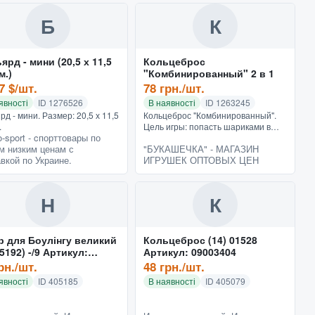
дивіться у нашому повному
каталозі...
Б
К
ярд - мини (20,5 х 11,5
Кольцеброс
м.)
"Комбинированный" 2 в 1
7 $/шт.
78 грн./шт.
явності
ID 1276526
В наявності
ID 1263245
рд - мини. Размер: 20,5 х 11,5
Кольцеброс "Комбинированный".
.
Цель игры: попасть шариками в
-sport - cпорттовары по
колечко (или кольцом на стержень),
м низким ценам с
"БУКАШЕЧКА" - МАГАЗИН
и набрать больше баллов чем
вкой по Украине.
ИГРУШЕК ОПТОВЫХ ЦЕН
соперник. Упаковка: Паке...
Н
К
р для Боулінгу великий
Кольцеброс (14) 01528
2) -/9 Артикул:
Артикул: 09003404
5192
рн./шт.
48 грн./шт.
явності
ID 405185
В наявності
ID 405079