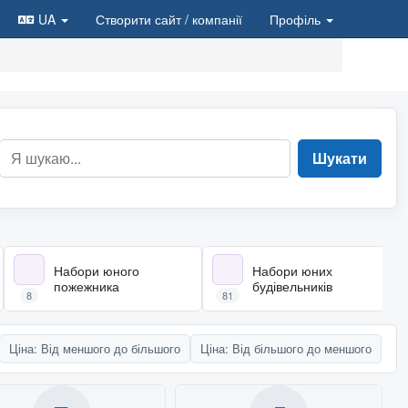
UA
Створити сайт
/ компанії
Профіль
Шукати
Набори юного
Набори юних
пожежника
будівельників
8
81
Ціна: Від меншого до більшого
Ціна: Від більшого до меншого