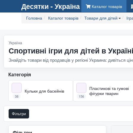
Десятки - Україна
Каталог товарів
Головна
Каталог товарів
Товари для дітей
Ігр
Україна
Спортивні ігри для дітей в Україн
Знайдіть товари від продавців у регіоні Украина: дивіться цін
Категорія
Пластикові та гумові
Кульки для басейнів
фігурки тварин
38
156
Фільтри
Фільтри