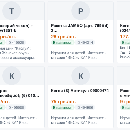
тренування на захопливу гру,...
Настіл
Т
Р
розорий чехол) +
Ракетка JAMBO (арт. 769BS)
Кегл
м"ячики w1351rk
2
(024/
мячика,пластик,сетка,27x15x
грн./шт.
28 грн./шт.
177.
2cm Артикул: 07000769
ті
ID 410020
В наявності
ID 404314
В на
Кеглі
магазин "Каблук":
7шт+2к
 Женская обувь.
Игрушки для детей. Интернет -
bud-d
23*23
ерея и аксессуары.
магазин "ВЕСЕЛКА" Киев
у наш
toys.f
К
К
рос
Кегли (8) Артикул: 09000474
Раке
юс&quot; (6) 01075
с мя
: 09003411
вере
./шт.
75 грн./шт.
9 гр
Арти
ті
ID 405080
В наявності
ID 404906
В на
ля детей. Интернет -
Игрушки для детей. Интернет -
Игруш
"ВЕСЕЛКА" Киев
магазин "ВЕСЕЛКА" Киев
мага