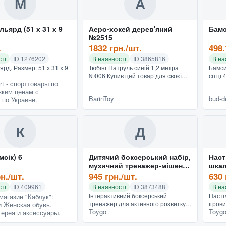
М
А
ьярд (51 х 31 х 9
Аеро-хокей дерев'яний
Бамс
№2515
.
1832 грн./шт.
498.
ті
ID 1276202
В наявності
ID 3865816
В на
рд. Размер: 51 х 31 х 9
Тюбінг Патруль синій 1,2 метра
Бамси
№006 Купив цей товар для своєї
сітці
rt - cпорттовары по
дитини і не пошкодував ні на
дивіт
зким ценам с
хвилину! Якість матеріалу вражає,
катало
BarinToy
bud-d
 по Украине.
дуже міцний.. Докладні...
К
Д
 (бамсік) 6
Дитячий боксерський набір,
Наст
музичний тренажер-мішень
шкал
з Bluetooth 6 цілей та
рн./шт.
945 грн./шт.
630 
боксерські рукавички
ті
ID 409961
В наявності
ID 3873488
В на
Інтерактивний боксерський
Насті
магазин "Каблук":
тренажер для активного розвитку
ігров
 Женская обувь.
Toygo
Toyg
дитини Цей інноваційний ігровий
шкало
ерея и аксессуары.
автомат перетворює спортивні
для а