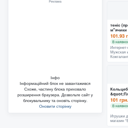
Реклама
теніс (п
101.93 
В наявнос
Интернет-
Мужская и
Кожгалант
Інфо
Інформаційний блок не завантажився
Схоже, частину блока приховало
Кольцеб
&quot;Пл
розширення браузера. Дозвольте сайт у
Артикул
101 грн
блокувальнику та оновіть сторінку.
Оновити сторінку
В наявнос
Игрушки д
магазин 