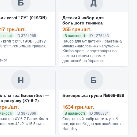
Б
Д
ик кеглі "ЯУ" (019/3B)
Детский набор для
большого тенниса
17 грн./шт.
255 грн./шт.
явності
ID 3724265
В наявності
ID 1275443
к кеглі "ЯУ" 019/3В (5шт) у
Набор для б/т детский, (ракетка+2
 43*21*17смБільше іграшок
мячика+наголовник+ напульсники),
Kimbo-sport - cпорттовары по
ься у нашому повному
пластик в слюде . 909
самым низким ценам с
зі e-toys.fun
Характеристики Возрастная группа
ekor
доставкой по Украине.
Детская
Н
Б
ільна гра Баскетбол —
Боксерська груша №666-888
а рахунку (XY-6-7)
грн./шт.
1634 грн./шт.
явності
ID 3873366
В наявності
ID 3865831
льна гра XY-6-7 Баскетбол з
Спортивний набір містить у собі
им полем 42×21×15,5 см,
все, що необхідно для знайомства
o
BarinToy
ю рахунку — чудовий варіант
малюка з боксом. Юний боксер
ктивного дозвілля вдома.
отримає рукавички на 6 унцій і