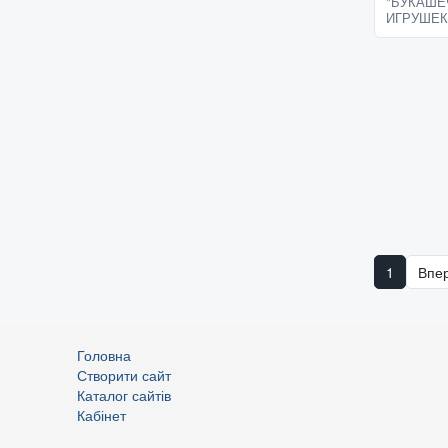
"БУКАШЕ
специальн
ИГРУШЕК
Toys Plast
1
Впе
Головна
Створити сайт
Каталог сайтів
Кабінет