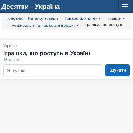
Десятки - Україна
Tog
navi
Головна
Каталог товарів
Товари для дітей
Іграшки
Іграшки, що ростуть
Розвивальні та навчальні іграшки
Україна
Іграшки, що ростуть в Україні
16 товарів
Шукати