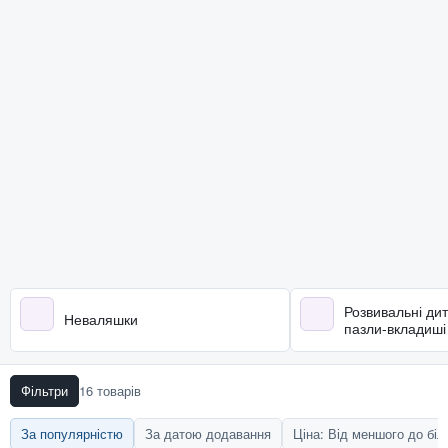
Розвивальні дит
Неваляшки
пазли-вкладиші
Фільтри
16 товарів
За популярністю
За датою додавання
Ціна: Від меншого до бі