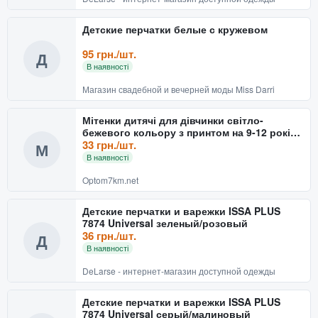
Детские перчатки белые с кружевом
95 грн./шт.
Д
В наявності
Магазин свадебной и вечерней моды Miss Darri
Мітенки дитячі для дівчинки світло-
бежевого кольору з принтом на 9-12 років
152724T
33 грн./шт.
М
В наявності
Optom7km.net
Детские перчатки и варежки ISSA PLUS
7874 Universal зеленый/розовый
36 грн./шт.
Д
В наявності
DeLarse - интернет-магазин доступной одежды
Детские перчатки и варежки ISSA PLUS
7874 Universal серый/малиновый