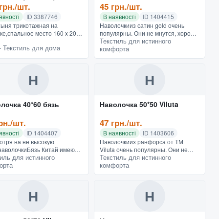
грн./шт.
45 грн./шт.
явності
ID 3387746
В наявності
ID 1404415
ыня трикотажная на
Наволочкииз сатин gold очень
ке,спальное место 160 x 200
популярны. Они не мнутся, хорошо
Текстиль для истинного
 наволочки 50 * 70
стираются, не линяют, не меняют
- Текстиль для дома
комфорта
котажная простынь на
цвет. С точки зрения комфорта и
ке с наволочками турецкого
удобства, то спать на...
вод...
Н
Н
лочка 40*60 бязь
Наволочка 50*50 Viluta
рн./шт.
47 грн./шт.
явності
ID 1404407
В наявності
ID 1403606
отря на не высокую
Наволочкииз ранфорса от ТМ
наволочкиБязь Китай имеют
Viluta очень популярны. Они не
иль для истинного
Текстиль для истинного
ую фактуру, хорошо
мнутся, хорошо стираются, не
орта
комфорта
ются. А яркая палитра цветов
линяют, не меняют цвет. С точки
ременные дизайны в стиле
зрения комфорта и удобства,...
.
Н
Н