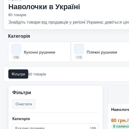
Наволочки в Україні
60 товарів
Знайдіть товари від продавців у регіоні Украина: дивіться цін
Категорія
Кухонні рушники
Пляжні рушники
106
113
Фільтри
60 товарів
Фільтри
Очистити
Наволочк
Категорія
80 грн.
В наявнос
Кухонні рушники
106