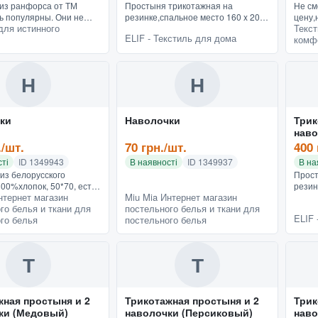
из ранфорса от ТМ
Простыня трикотажная на
Не см
нь популярны. Они не
резинке,спальное место 160 x 200
цену,
для истинного
Текст
орошо стираются, не
см, 2 наволочки 50 * 70
плотн
ELIF - Текстиль для дома
комф
 меняют цвет. С точки
смТрикотажная простынь на
стира
форта и удобства,...
резинке с наволочками турецкого
и сов
производ...
3D п..
Н
Н
ки
Наволочки
Трик
наво
./шт.
70 грн./шт.
400 
ті
ID 1349943
В наявності
ID 1349937
В на
из белорусского
Прост
00%хлопок, 50*70, есть
резин
нтернет магазин
Miu Mia Интернет магазин
ры
см, 2
го белья и ткани для
постельного белья и ткани для
смТри
ELIF 
го белья
постельного белья
резин
произ
Т
Т
жная простыня и 2
Трикотажная простыня и 2
Трик
ки (Медовый)
наволочки (Персиковый)
наво