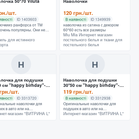
лочка 50*70 Viluta
Наволочки
рн./шт.
120 грн./шт.
явності
ID 1403603
В наявності
ID 1349939
очкииз ранфорса от ТМ
наволочка из сатина с декором
a очень популярны. Они не
60*60 есть все размеры
Miu Mia Интернет магазин
я, хорошо стираются, не
иль для истинного
постельного белья и ткани для
т, не меняют цвет. С точки
орта
постельного белья
я комфорта и удобства,...
Н
Н
лочка для подушки
Наволочка для подушки
0 см "happy birhday"-
30*50 см "happy birhday"-
ндаши, 2й сорт
шарики, 2й сорт
грн./шт.
119 грн./шт.
явності
ID 3313720
В наявності
ID 3312938
нальные наволочки для
Оригинальные наволочки для
ек в авто или на
подушек в авто или на
рнет-магазин "ВИТРИНА L"
Интернет-магазин "ВИТРИНА L"
чик.Тематика "HAPPY
диванчик.Тематика "HAPPY
DAY". Материал Пластик -
BIRTHDAY". Материал Пластик -
стер. На рисунке имеются
полиэстер. На рисунке имеются
ьшие пот...
небольшие пот...