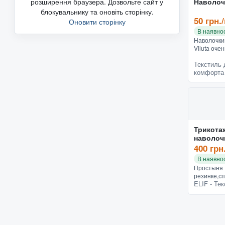
розширення браузера. Дозвольте сайт у
Наволочк
блокувальнику та оновіть сторінку.
50 грн.
Оновити сторінку
В наявнос
Наволочки
Viluta оче
мнутся, х
Текстиль 
линяют, не
комфорта
зрения ком
Трикота
наволоч
400 грн
В наявнос
Простыня 
резинке,сп
ELIF - Те
см, 2 наво
смТрикота
резинке с 
производ..