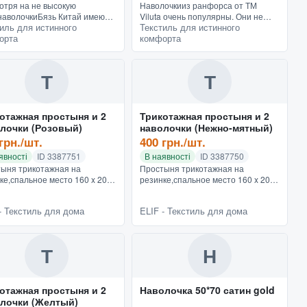
отря на не высокую
Наволочкииз ранфорса от ТМ
наволочкиБязь Китай имеют
Viluta очень популярны. Они не
иль для истинного
Текстиль для истинного
ую фактуру, хорошо
мнутся, хорошо стираются, не
орта
комфорта
ются. А яркая палитра цветов
линяют, не меняют цвет. С точки
ременные дизайны в стиле
зрения комфорта и удобства,...
.
Т
Т
отажная простыня и 2
Трикотажная простыня и 2
лочки (Розовый)
наволочки (Нежно-мятный)
грн./шт.
400 грн./шт.
явності
ID 3387751
В наявності
ID 3387750
ыня трикотажная на
Простыня трикотажная на
ке,спальное место 160 x 200
резинке,спальное место 160 x 200
 наволочки 50 * 70
см, 2 наволочки 50 * 70
котажная простынь на
смТрикотажная простынь на
- Текстиль для дома
ELIF - Текстиль для дома
ке с наволочками турецкого
резинке с наволочками турецкого
вод...
производ...
Т
Н
отажная простыня и 2
Наволочка 50*70 сатин gold
лочки (Желтый)