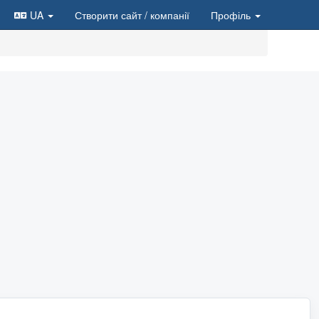
UA
Створити сайт
/ компанії
Профіль