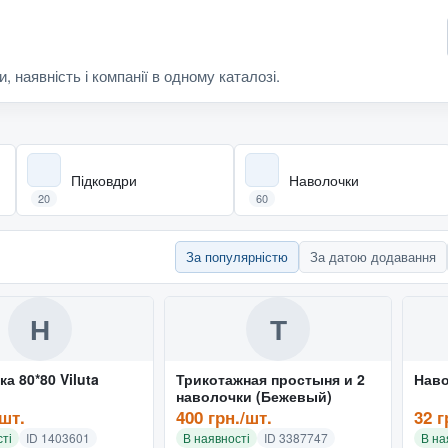
и, наявність і компанії в одному каталозі.
Підковдри
Наволочки
20
60
За популярністю
За датою додавання
Н
Т
а 80*80 Viluta
Трикотажная простыня и 2
Наво
наволочки (Бежевый)
/шт.
400 грн./шт.
32 г
ті
ID 1403601
В наявності
ID 3387747
В на