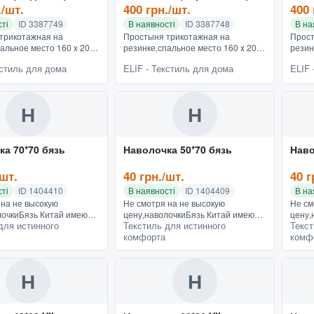
./шт.
400 грн./шт.
400 
ті
ID 3387749
В наявності
ID 3387748
В на
трикотажная на
Простыня трикотажная на
Прост
альное место 160 x 200
резинке,спальное место 160 x 200
резин
лочки 50 * 70
см, 2 наволочки 50 * 70
см, 2
кстиль для дома
ELIF - Текстиль для дома
ELIF 
жная простынь на
смТрикотажная простынь на
смТри
наволочками турецкого
резинке с наволочками турецкого
резин
.
производ...
произ
Н
Н
а 70*70 бязь
Наволочка 50*70 бязь
Наво
/шт.
40 грн./шт.
40 г
ті
ID 1404410
В наявності
ID 1404409
В на
 на не высокую
Не смотря на не высокую
Не см
лочкиБязь Китай имеют
цену,наволочкиБязь Китай имеют
цену,
для истинного
Текстиль для истинного
Текст
актуру, хорошо
плотную фактуру, хорошо
плотн
комфорта
комф
 А яркая палитра цветов
стираются. А яркая палитра цветов
стира
нные дизайны в стиле
и современные дизайны в стиле
и сов
3D п...
3D п..
Н
Н