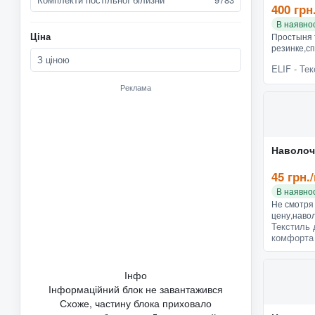
400 грн
В наявнос
Ціна
Простыня 
резинке,сп
З ціною
см, 2 наво
ELIF - Те
смТрикота
резинке с 
Реклама
производ..
Наволочк
45 грн.
В наявнос
Не смотря
цену,наво
Текстиль 
плотную ф
комфорта
стираются.
и совреме
3D п...
Інфо
Інформаційний блок не завантажився
Схоже, частину блока приховало