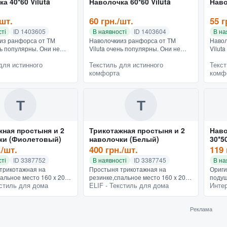
а 40*60 Viluta
Наволочка 60*60 Viluta
Наво
/шт.
60 грн./шт.
55 г
ті
ID 1403605
В наявності
ID 1403604
В на
из ранфорса от ТМ
Наволочкииз ранфорса от ТМ
Навол
нь популярны. Они не
Viluta очень популярны. Они не
Vilut
орошо стираются, не
мнутся, хорошо стираются, не
мнутс
для истинного
Текстиль для истинного
Текст
 меняют цвет. С точки
линяют, не меняют цвет. С точки
линяю
комфорта
комф
форта и удобства,...
зрения комфорта и удобства,...
зрени
Т
Т
жная простыня и 2
Трикотажная простыня и 2
Наво
ки (Фиолетовый)
наволочки (Белый)
30*5
кара
./шт.
400 грн./шт.
119 
ті
ID 3387752
В наявності
ID 3387745
В на
трикотажная на
Простыня трикотажная на
Ориги
альное место 160 x 200
резинке,спальное место 160 x 200
подуш
кстиль для дома
ELIF - Текстиль для дома
Инте
лочки 50 * 70
см, 2 наволочки 50 * 70
диван
жная простынь на
смТрикотажная простынь на
BIRTH
наволочками турецкого
резинке с наволочками турецкого
полиэ
Реклама
.
производ...
небол