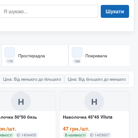
Шукати
Простирадла
Покривала
178
168
Ціна: Від меншого до більшого
Ціна: Від більшого до меншого
Н
Н
лочка 50*50 бязь
Наволочка 45*45 Viluta
рн./шт.
47 грн./шт.
явності
ID 1404405
В наявності
ID 1403607