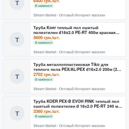
d16х2.0 (200 м)
6400 грн./шт.
Т
В наявності
Stream Market - Оптовый Интернет-магазин
Труба Koer теплый пол сшитый
полиэтилен d16x2.0 PE-RT 400м красная
(400 м)
5600 грн./шт.
Т
В наявності
Stream Market - Оптовый Интернет-магазин
Труба металлопластиковая Tiko для
теплого пола PEX/AL/PEX d16х2.0 200м (200
м)
2702 грн./шт.
Т
В наявності
Stream Market - Оптовый Интернет-магазин
Труба KOER PEX-B EVOH PINK теплый пол
сшитый полиэтилен d 16х2.0 PE-RT 240 м
(240 м)
3360 грн./шт.
Т
В наявності
Stream Market - Оптовый Интернет-магазин