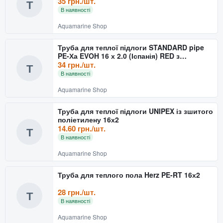
35 грн./шт.
Т
В наявності
Aquamarine Shop
Труба для теплої підлоги STANDARD pipe
PE-Ха EVOH 16 х 2.0 (Іспанія) RED з
кисневим бар'єром
34 грн./шт.
Т
В наявності
Aquamarine Shop
Труба для теплої підлоги UNIPEX із зшитого
поліетилену 16х2
14.60 грн./шт.
Т
В наявності
Aquamarine Shop
Труба для теплого пола Herz PE-RT 16х2
28 грн./шт.
Т
В наявності
Aquamarine Shop