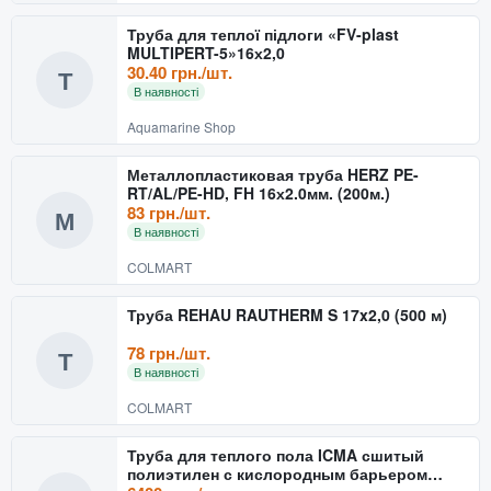
Труба для теплої підлоги «FV-plast
MULTIPERT-5»16х2,0
30.40 грн./шт.
Т
В наявності
Aquamarine Shop
Металлопластиковая труба HERZ PE-
RT/AL/PE-HD, FH 16х2.0мм. (200м.)
83 грн./шт.
М
В наявності
COLMART
Труба REHAU RAUTHERM S 17x2,0 (500 м)
78 грн./шт.
Т
В наявності
COLMART
Труба для теплого пола ICMA сшитый
полиэтилен с кислородным барьером