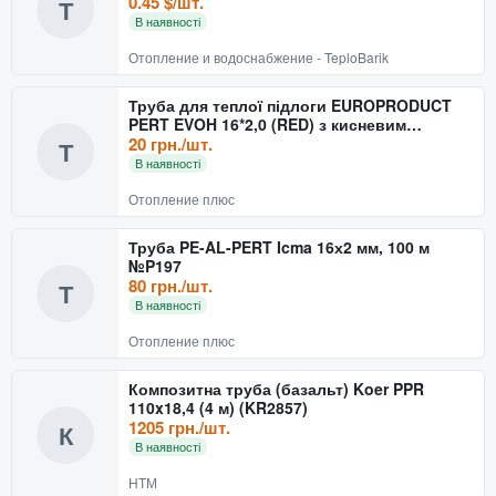
0.45 $/шт.
Т
В наявності
Отопление и водоснабжение - TeploBarik
Труба для теплої підлоги EUROPRODUCT
PERT EVOH 16*2,0 (RED) з кисневим
бар'єром (Китай) (300 м/
20 грн./шт.
Т
В наявності
Отопление плюс
Труба PE-AL-PERT Icma 16х2 мм, 100 м
№P197
80 грн./шт.
Т
В наявності
Отопление плюс
Композитна труба (базальт) Koer PPR
110x18,4 (4 м) (KR2857)
1205 грн./шт.
К
В наявності
НТМ