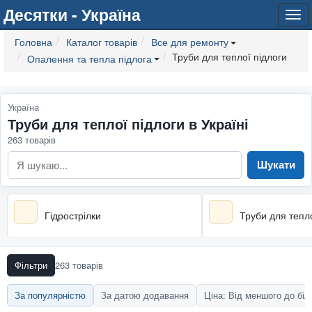
Десятки - Україна
Tog
navi
Головна
Каталог товарів
Все для ремонту
Труби для теплої підлоги
Опалення та тепла підлога
Україна
Труби для теплої підлоги в Україні
263 товарів
Шукати
Гідрострілки
Труби для тепло
Фільтри
263 товарів
За популярністю
За датою додавання
Ціна: Від меншого до бі