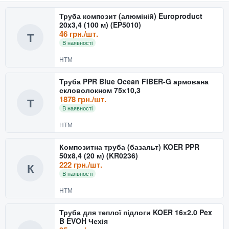
Труба композит (алюміній) Europroduct
20x3,4 (100 м) (EP5010)
46 грн./шт.
Т
В наявності
НТМ
Труба PPR Blue Ocean FIBER-G армована
скловолокном 75х10,3
1878 грн./шт.
Т
В наявності
НТМ
Композитна труба (базальт) KOER PPR
50x8,4 (20 м) (KR0236)
222 грн./шт.
К
В наявності
НТМ
Труба для теплої підлоги KOER 16х2.0 Pex
B EVOH Чехія