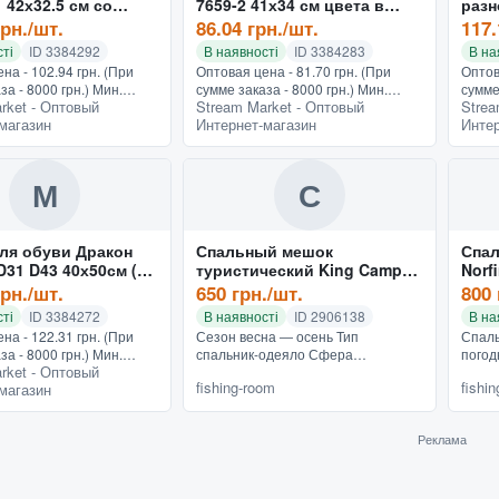
 42х32.5 см со
7659-2 41х34 см цвета в
разн
ассортименте (2 шт)
см (
грн./шт.
86.04 грн./шт.
117.
ті
ID 3384292
В наявності
ID 3384283
В на
на - 102.94 грн. (При
Оптовая цена - 81.70 грн. (При
Оптов
за - 8000 грн.) Мин.
сумме заказа - 8000 грн.) Мин.
сумме
rket - Оптовый
Stream Market - Оптовый
Strea
0 грн.Для обуви,
заказ - 150 грн.Отпускается кратно
заказ
магазин
Интернет-магазин
Интер
 одежды, разного
упаковке (2 шт). Организовать
упако
я инвентаря
отдельную сумку для...
круги
...
М
С
ля обуви Дракон
Спальный мешок
Спал
D31 D43 40х50см (3
туристический King Camp
Norf
Oxygen
(NF-
грн./шт.
650 грн./шт.
800 
ті
ID 3384272
В наявності
ID 2906138
В на
на - 122.31 грн. (При
Сезон весна ― осень Тип
Спаль
за - 8000 грн.) Мин.
спальник-одеяло Сфера
погод
rket - Оптовый
0 грн.Отпускается кратно
применения отдых на природе
подго
fishing-room
fishi
магазин
3 шт). В школе или в
Утеплитель холлофайбер
испол
 секции,...
Плотность утеплителя 200 г/м
одеял
Внешний материал изде...
даже 
Реклама