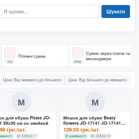
Шукати
Сумки через плече та
Пляжні сумки
месенджери
332
2066
Ціна: Від меншого до більшого
Ціна: Від більшого до меншого
М
М
к для обуви Pirate JO-
Мешок для обуви Beaty
1 39х30 см со змейкой
flowers JO-17141 JO-17141
38х29 см со змейкой
49 грн./шт.
129.55 грн./шт.
явності
ID 3384317
В наявності
ID 3384312