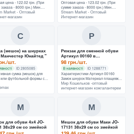
ая цена - 122.02 грн. (При
Оптовая цена - 123.02 грн. (При
 заказа - 8000 грн.) Мин.
сумме заказа - 8000 грн.) Мин.
m Market - Оптовый
Stream Market - Оптовый
 - 150 грн.Пиратская тематика
заказ - 150 грн.Вместить любой
нет-магазин
Интернет-магазин
 основной для украшения
перечень принадлежностей и
я Pirate JO-18...
вещей, полноценно избавить...
С
Р
а (мешок) на шнурках
Рюкзак для сменной обуви
ФК " Манчестер Юнайтед "
Артикул 00160 в
ассортименте
рн./шт.
98 грн./шт.
явності
ID 2805085
В наявності
ID 1288771
ивная сумка (мешок) для
Характеристики Артикул 00160
 или футбольной формы с
Замок шнурок Материал плащевка
Мир Кошельков -оптовый
ипом любимого футбольного
Подкладка шелк Производитель
demax
интернет-магазин кожгалантереи
. В такую сумку поместится
Украина Размер 40х30х2 Упаковка
 ваша обувь или форма...
полиэтилен Цвет 5 Внутри о...
М
М
к для обуви 4х4 JO-
Мешок для обуви Маки JO-
1 38х29 см со змейкой
17131 38х29 см со змейкой
47 грн./шт.
129.46 грн./шт.