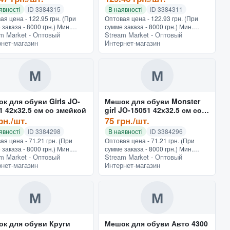
явності
ID 3384315
В наявності
ID 3384311
ая цена - 122.95 грн. (При
Оптовая цена - 122.93 грн. (При
 заказа - 8000 грн.) Мин.
сумме заказа - 8000 грн.) Мин.
m Market - Оптовый
Stream Market - Оптовый
 - 150 грн.Мешок, который
заказ - 150 грн.Мешок, чтобы быть
нет-магазин
Интернет-магазин
итан как сумка для обуви,
более удобным при
 более обширный с...
использовании, обретает
размеры...
М
М
к для обуви Girls JO-
Мешок для обуви Monster
1 42х32.5 см со змейкой
girl JO-15051 42х32.5 см со
змейкой
рн./шт.
75 грн./шт.
явності
ID 3384298
В наявності
ID 3384296
ая цена - 71.21 грн. (При
Оптовая цена - 71.21 грн. (При
 заказа - 8000 грн.) Мин.
сумме заказа - 8000 грн.) Мин.
m Market - Оптовый
Stream Market - Оптовый
- 150 грн.В качестве
заказ - 150 грн.Мешок для обуви
нет-магазин
Интернет-магазин
ного или дополнительного
JO-15051 разделен на два
ка для разных вещей мож...
кармана: основной на затяжка...
М
М
к для обуви Круги
Мешок для обуви Авто 4300