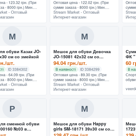
на - 123.32 грн. (При
Оптовая цена - 122.02 грн. (При
Оптов
за - 8000 грн.) Мин.
сумме заказа - 8000 грн.) Мин.
сумме
rket - Оптовый
Stream Market - Оптовый
Strea
0 грн.Производитель -
заказ - 150 грн.Мешок, модель
заказ
магазин
Интернет-магазин
Интер
 - Гель-лаки, Фасовка -
которого Magical cold JO-18111,
стала
ктерист...
учитывает все потребно...
издели
М
М
ля обуви Казак JO-
Мешок для обуви Девочка
Сумк
х30 см со змейкой
JO-15081 42х32 см со
змейкой
рн./шт.
94.04 грн./шт.
60 г
ті
ID 3384302
В наявності
ID 3384299
В на
на - 64.09 грн. (При
Оптовая цена - 89.30 грн. (При
Спорт
за - 8000 грн.) Мин.
сумме заказа - 8000 грн.) Мин.
обуви
rket - Оптовый
Stream Market - Оптовый
0 грн.Довольно
заказ - 150 грн.Мешок со змейкой
логот
veer
магазин
Интернет-магазин
льным является мешок
модели JO-15081, дополненный
клуба
Его выделяют два отд...
рисунком «Девочка» по в...
любая
Р
М
для сменной обуви
Мешок для обуви Happy
Мешо
 00160 №03 в
girls SM-18171 39х30 см со
1723
менте
змейкой
/шт.
128.47 грн./шт.
129.