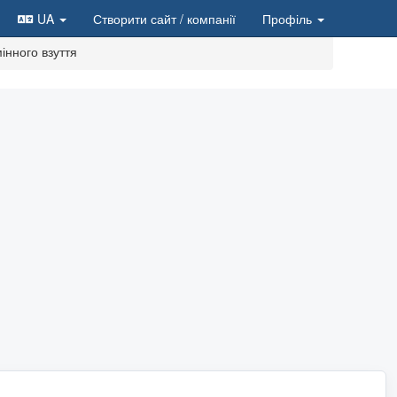
UA
Створити сайт
/ компанії
Профіль
інного взуття