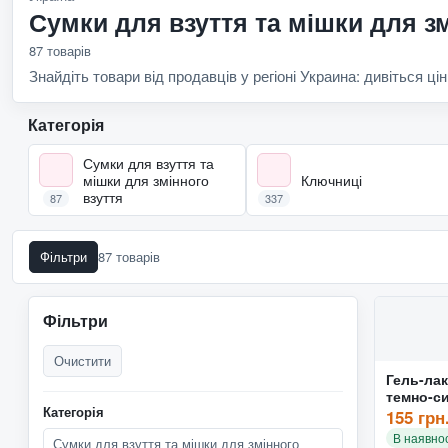
Сумки для взуття та мішки для зм
87 товарів
Знайдіть товари від продавців у регіоні Украина: дивіться цін
Категорія
Сумки для взуття та
мішки для змінного
Ключниці
взуття
87
337
Фільтри
87 товарів
Фільтри
Очистити
Гель-ла
темно-с
Категорія
10мл
155 грн
В наявнос
Сумки для взуття та мішки для змінного