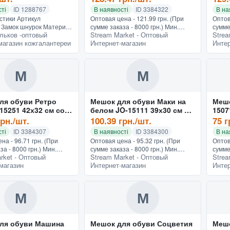
ті
ID 1288767
В наявності
ID 3384322
В на
стики Артикул
Оптовая цена - 121.99 грн. (При
Оптов
Замок шнурок Материал
сумме заказа - 8000 грн.) Мин.
сумме
льков -оптовый
Stream Market - Оптовый
Strea
Подкладка шелк
заказ - 150 грн.Мешок Happy girls
заказ
магазин кожгалантереи
Интернет-магазин
Интер
тель Украина Размер
SM-18171 обладает перечнем
рассч
паковка полиэтилен Цвет
характеристик, на котор...
имеет
М
М
ля обуви Ретро
Мешок для обуви Маки на
Мешо
15251 42х32 см со
белом JO-15111 39х30 см со
1507
змейкой
грн./шт.
100.39 грн./шт.
75 г
ті
ID 3384307
В наявності
ID 3384300
В на
на - 96.71 грн. (При
Оптовая цена - 95.32 грн. (При
Оптов
за - 8000 грн.) Мин.
сумме заказа - 8000 грн.) Мин.
сумме
rket - Оптовый
Stream Market - Оптовый
Strea
0 грн.Чтобы сменная
заказ - 150 грн.Мешок,
заказ 
магазин
Интернет-магазин
Интер
 вещи для занятий не
стилистическая особенность
основ
ь, аккуратно хр...
которого выражается в
рюкза
изображении «...
М
М
ля обуви Машина
Мешок для обуви Соцветия
Мешо