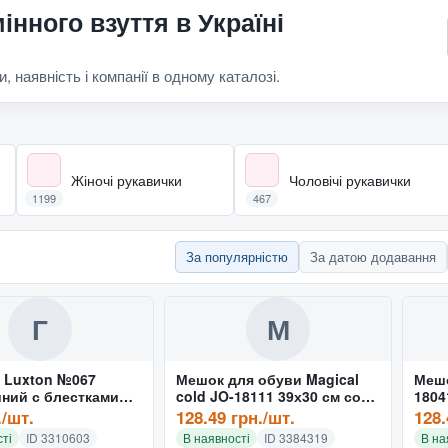
інного взуття в Україні
и, наявність і компанії в одному каталозі.
Жіночі рукавички
Чоловічі рукавички
1199
467
За популярністю
За датою додавання
Г
М
к Luxton №067
Мешок для обуви Magical
Мешо
иний с блестками
cold JO-18111 39х30 см со
1804
змейкой
./шт.
128.49 грн./шт.
128.
ті
ID 3310603
В наявності
ID 3384319
В на