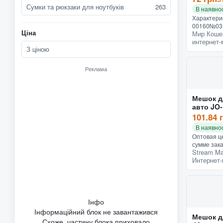
Сумки та рюкзаки для ноутбуків
263
В наявнос
Характери
00160№03 
Ціна
Мир Коше
кожвинил 
интернет-
Производи
З ціною
40х30х2 У
6 Внутр...
Реклама
Мешок д
авто JO-
змейкой
101.84 
В наявнос
Оптовая це
сумме зака
Stream Ma
заказ - 15
Интернет-
обувь или
растерялис
Інфо
Інформаційний блок не завантажився
Мешок д
Схоже, частину блока приховало