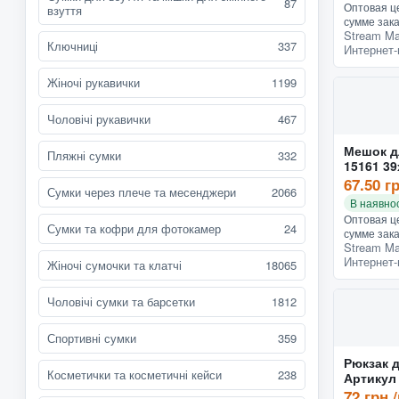
87
Оптовая це
взуття
сумме зака
Stream Ma
заказ - 15
Ключниці
337
Интернет-
Luxton, Тип
10 мл Хара
Жіночі рукавички
1199
Чоловічі рукавички
467
Мешок д
Пляжні сумки
332
15161 39
67.50 г
Сумки через плече та месенджери
2066
В наявнос
Оптовая це
Сумки та кофри для фотокамер
24
сумме зака
Stream Ma
заказ - 15
Интернет-
функциона
Жіночі сумочки та клатчі
18065
JO-15161. 
Чоловічі сумки та барсетки
1812
Спортивні сумки
359
Рюкзак 
Косметички та косметичні кейси
238
Артикул
ассорти
72 грн.