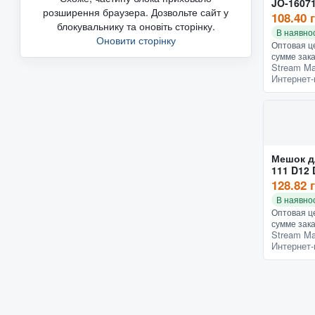
JO-16071
розширення браузера. Дозвольте сайт у
змейкой
108.40 
блокувальнику та оновіть сторінку.
В наявнос
Оновити сторінку
Оптовая це
сумме зака
Stream Ma
заказ - 15
Интернет-
предметов
назначени
производит
Мешок д
111 D12 
шт)
128.82 
В наявнос
Оптовая це
сумме зака
Stream Ma
заказ - 15
Интернет-
упаковке (
спортивной