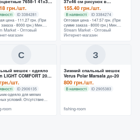
оцветные 7658-1 41х34
37х46 см рисунок в
3 шт)
ассортименте (3 шт)
18 грн./шт.
155.40 грн./шт.
явності
ID 3384281
В наявності
ID 3384274
ая цена - 111.27 грн. (При
Оптовая цена - 147.57 грн. (При
 заказа - 8000 грн.) Мин.
сумме заказа - 8000 грн.) Мин.
m Market - Оптовый
Stream Market - Оптовый
 - 150 грн.Отпускается кратно
заказ - 150 грн.Отпускается кратно
нет-магазин
Интернет-магазин
вке (3 шт). Разноцветные
упаковке (3 шт). При надобности
, нанесенные н...
переноски разного...
С
З
ьный мешок - одеяло
Зимний спальный мешок
in LIGHT COMFORT 200
Verus Polar Marsala до-20
30201)
грн./шт.
800 грн./шт.
явності
ID 2906135
В наявності
ID 2905383
ник-одеяло для мягких
ных условий. Отсутствие
ловника позволяет
ng-room
fishing-room
ьзовать эту модель как
о на рыбалке, на отдыхе и
дома...