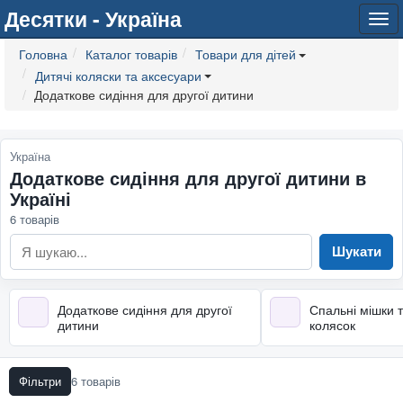
Десятки - Україна
Tog
navi
Головна
Каталог товарів
Товари для дітей
Дитячі коляски та аксесуари
Додаткове сидіння для другої дитини
Україна
Додаткове сидіння для другої дитини в
Україні
6 товарів
Шукати
Додаткове сидіння для другої
Спальні мішки 
дитини
колясок
Фільтри
6 товарів