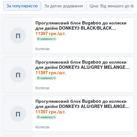
За популярністю
За датою додавання
Ціна: Від меншого до бі
Прогулянковий блок Bugaboo до коляски
для двійні DONKEY3 BLACK/BLACK
180128ZW01
11397 грн./шт.
П
В наявності
Коляски
Прогулянковий блок Bugaboo до коляски
для двійні DONKEY3 ALU/GREY MELANGE
180128GM01
11397 грн./шт.
П
В наявності
Коляски
Прогулянковий блок Bugaboo до коляски
для двійні DONKEY3 ALU/GREY MELANGE-
RED 180128GM02
11397 грн./шт.
П
В наявності
Коляски