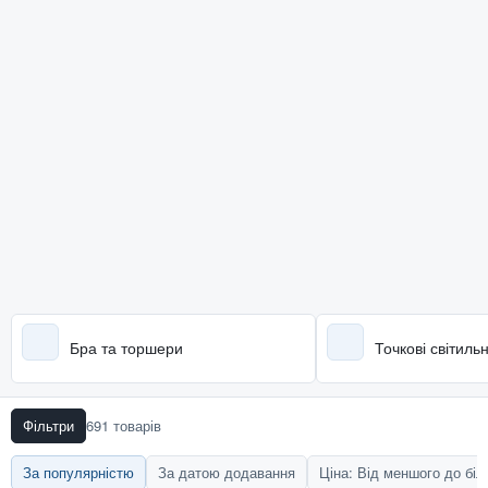
Бра та торшери
Точкові світиль
Фільтри
691 товарів
За популярністю
За датою додавання
Ціна: Від меншого до бі