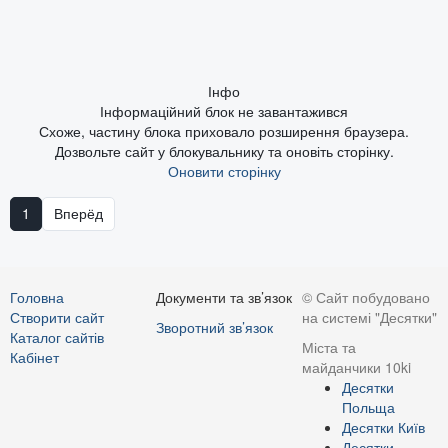
Інфо
Інформаційний блок не завантажився
Схоже, частину блока приховало розширення браузера.
Дозвольте сайт у блокувальнику та оновіть сторінку.
Оновити сторінку
1
Вперёд
Головна
Документи та зв’язок
© Сайт побудовано
Створити сайт
на системі "Десятки"
Зворотний зв’язок
Каталог сайтів
Міста та
Кабінет
майданчики 10ki
Десятки
Польща
Десятки Київ
Десятки