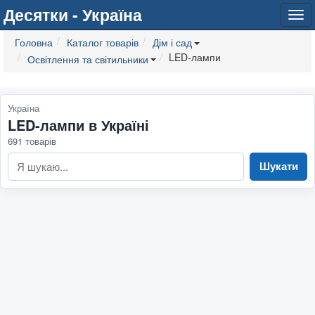
Десятки - Україна
Tog
navi
Головна
Каталог товарів
Дім і сад
LED-лампи
Освітлення та світильники
Україна
LED-лампи в Україні
691 товарів
Шукати