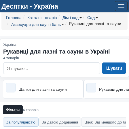
Десятки - Україна
Tog
navi
Головна
Каталог товарів
Дім і сад
Сад
Рукавиці для лазні та сауни
Аксесуари для саун і бань
Україна
Рукавиці для лазні та сауни в Україні
4 товарів
Шукати
Шапки для лазні та сауни
Рукавиці для ла
Фільтри
4 товарів
За популярністю
За датою додавання
Ціна: Від меншого до бі