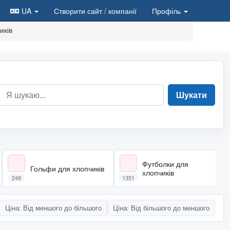
UA
Створити сайт
/ компанії
Профіль
иків
Шукати
Футболки для
Гольфи для хлопчиків
хлопчиків
249
1351
Ціна: Від меншого до більшого
Ціна: Від більшого до меншого