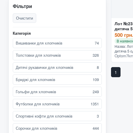
Фільтри
Очистити
Лот №23
дитяча 
Категорія
500 грн
В наявнос
Вишиванки для хлопчиків
74
Назва: Ло
дитяча 5 
Толстовки для хлопчиків
326
Optom7km
Безкоштов
поверненню
Дитячі рукавички для хлопчиків
8
1
Бриджі для хлопчиків
109
Гольфи для хлопчиків
249
Футболки для хлопчиків
1351
Спортивні кофти для хлопчиків
3
Сорочки для хлопчиків
444