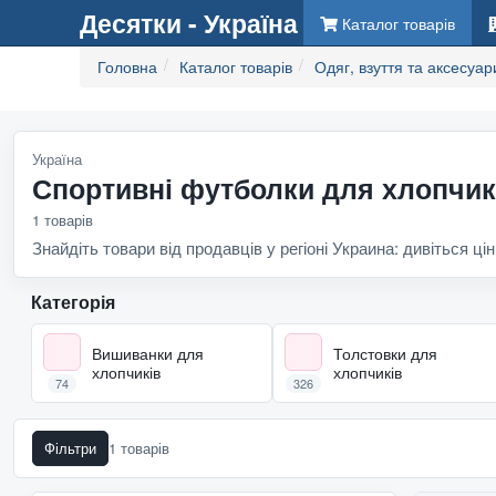
Десятки - Україна
Каталог товарів
Головна
Каталог товарів
Одяг, взуття та аксесуар
Україна
Спортивні футболки для хлопчикі
1 товарів
Знайдіть товари від продавців у регіоні Украина: дивіться цін
Категорія
Вишиванки для
Толстовки для
хлопчиків
хлопчиків
74
326
Фільтри
1 товарів