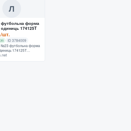
Л
 футбольна форма
5 одиниць 174125T
./шт.
ті
ID 3784009
т №23 футбольна форма
одиниць 174125T
.net
на доставка Товар
 та обміну не підлягає.