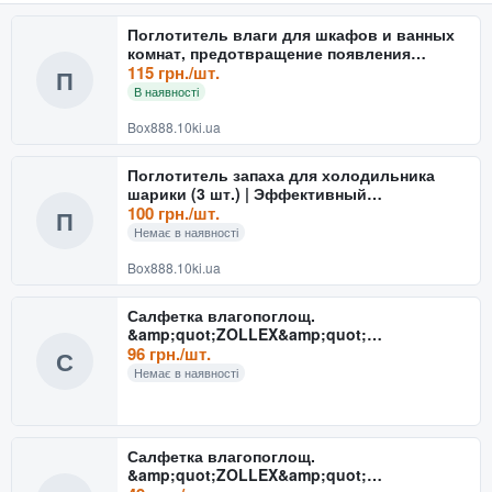
Поглотитель влаги для шкафов и ванных
комнат, предотвращение появления
плесени
115 грн./шт.
П
В наявності
Box888.10ki.ua
Поглотитель запаха для холодильника
шарики (3 шт.) | Эффективный
нейтрализатор ароматов и влаги
100 грн./шт.
П
Немає в наявності
Box888.10ki.ua
Салфетка влагопоглощ.
&amp;quot;ZOLLEX&amp;quot;
(бол.43*64см)
96 грн./шт.
С
Немає в наявності
Салфетка влагопоглощ.
&amp;quot;ZOLLEX&amp;quot;