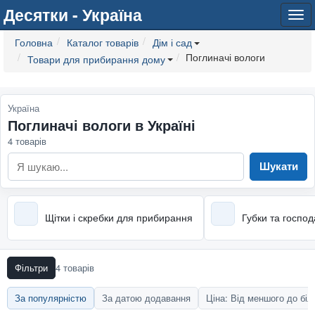
Десятки - Україна
Tog
navi
Головна
Каталог товарів
Дім і сад
Поглиначі вологи
Товари для прибирання дому
Україна
Поглиначі вологи в Україні
4 товарів
Шукати
Щітки і скребки для прибирання
Губки та господ
Фільтри
4 товарів
За популярністю
За датою додавання
Ціна: Від меншого до бі