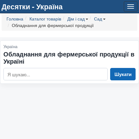
Десятки - Україна
Tog
navi
Головна
Каталог товарів
Дім і сад
Сад
Обладнання для фермерської продукції
Україна
Обладнання для фермерської продукції в
Україні
Шукати