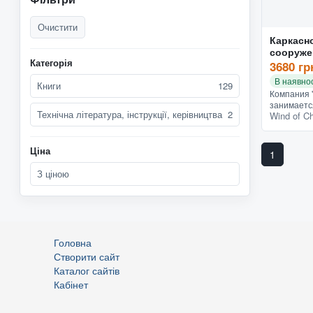
Очистити
Каркасн
сооруже
Категорія
быстро
3680 гр
мобильн
В наявнос
Книги
129
Компания "
занимаетс
Технічна література, інструкції, керівництва
2
Wind of C
производс
мобильных
сооружени
(ктс).особе
Ціна
1
З ціною
Головна
Створити сайт
Каталог сайтів
Кабінет