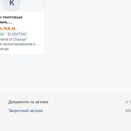
К
о-тентовые
ния,
возводимые
н./кв.м.
ые здания, КТС.
ті
ID 2307345
wind of Change"
я проектированием и
hange
твом каркасно-тентовых
 быстровозводимых
й и зданий
нн...
Документи та зв’язок
© 
Зворотний зв’язок
Мі