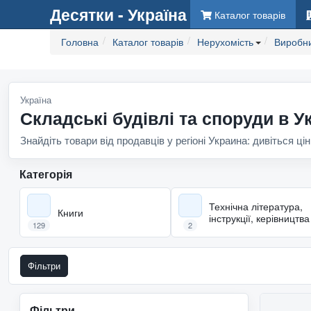
Десятки - Україна
Каталог товарів
Головна
Каталог товарів
Нерухомість
Виробни
Україна
Складські будівлі та споруди в Ук
Знайдіть товари від продавців у регіоні Украина: дивіться цін
Категорія
Технічна література,
Книги
інструкції, керівництва
129
2
Фільтри
Фільтри