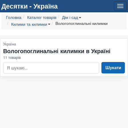
Десятки - Україна
Tog
navi
Головна
Каталог товарів
Дім і сад
Вологопоглинальні килимки
Килими та килимки
Україна
Вологопоглинальні килимки в Україні
11 товарів
Шукати