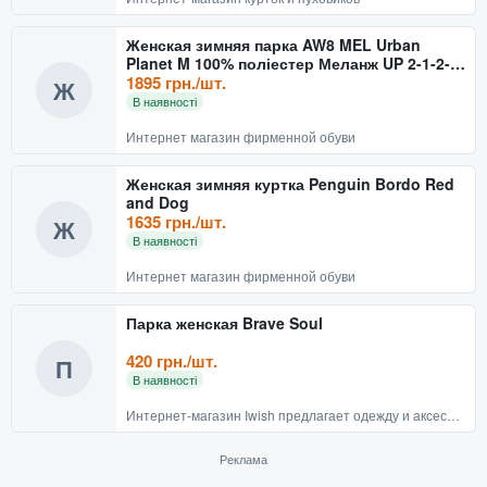
Женская зимняя парка AW8 MEL Urban
Planet M 100% поліестер Меланж UP 2-1-2-
17
1895 грн./шт.
Ж
В наявності
Интернет магазин фирменной обуви
Женская зимняя куртка Penguin Bordo Red
and Dog
1635 грн./шт.
Ж
В наявності
Интернет магазин фирменной обуви
Парка женская Brave Soul
420 грн./шт.
П
В наявності
Интернет-магазин Iwish предлагает одежду и аксессуары для истинных ценителей моды
Реклама