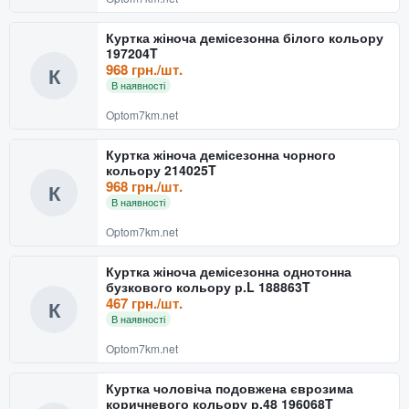
Куртка жіноча демісезонна білого кольору
197204T
968 грн./шт.
К
В наявності
Optom7km.net
Куртка жіноча демісезонна чорного
кольору 214025T
968 грн./шт.
К
В наявності
Optom7km.net
Куртка жіноча демісезонна однотонна
бузкового кольору р.L 188863T
467 грн./шт.
К
В наявності
Optom7km.net
Куртка чоловіча подовжена єврозима
коричневого кольору р.48 196068T