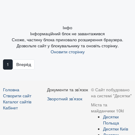
Інфо
Інформаційний блок не завантажився
Схоже, частину блока приховало розширення браузера.
Дозвольте сайт у блокувальнику та оновіть сторінку.
Оновити сторінку
1
Вперёд
Головна
Документи та зв’язок
© Сайт побудовано
Створити сайт
на системі "Десятки"
Зворотний зв’язок
Каталог сайтів
Міста та
Кабінет
майданчики 10ki
Десятки
Польща
Десятки Київ
Десятки