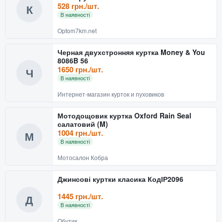
528 грн./шт.
К
В наявності
Optom7km.net
Черная двухстронняя куртка Money & You
8086B 56
1650 грн./шт.
Ч
В наявності
Интернет-магазин курток и пуховиков
Мотодощовик куртка Oxford Rain Seal
салатовий (M)
1004 грн./шт.
М
В наявності
Мотосалон Кобра
Джинсові куртки класика КодІР2096
1445 грн./шт.
Д
В наявності
Обутик