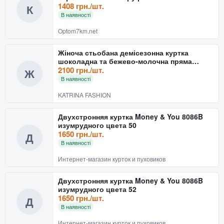
1408 грн./шт.
К
В наявності
Optom7km.net
Жіноча стьобана демісезонна куртка
шоколадна та бежево-молочна пряма
оверсайз
2100 грн./шт.
Ж
В наявності
KATRINA FASHION
Двухстронняя куртка Money & You 8086B
изумрудного цвета 50
1650 грн./шт.
Д
В наявності
Интернет-магазин курток и пуховиков
Двухстронняя куртка Money & You 8086B
изумрудного цвета 52
1650 грн./шт.
Д
В наявності
Интернет-магазин курток и пуховиков