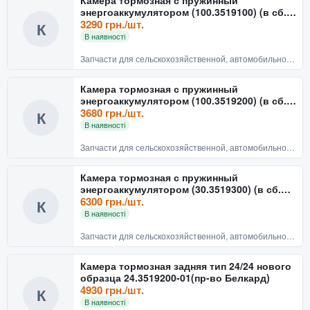
энергоаккумулятором (100.3519100) (в сб.
тип 20/20) (пр-во г.Росла
3290 грн./шт.
К
В наявності
Запчасти для сельскохозяйственной, автомобильной техники
Камера тормозная с пружинный
энергоаккумулятором (100.3519200) (в сб.
тип 24/24) (пр-во г.Росла
3680 грн./шт.
К
В наявності
Запчасти для сельскохозяйственной, автомобильной техники
Камера тормозная с пружинный
энергоаккумулятором (30.3519300) (в сб.
тип 30/30) МАЗ, МЗКТ (пр-в
6300 грн./шт.
К
В наявності
Запчасти для сельскохозяйственной, автомобильной техники
Камера тормозная задняя тип 24/24 нового
образца 24.3519200-01(пр-во Белкард)
4930 грн./шт.
К
В наявності