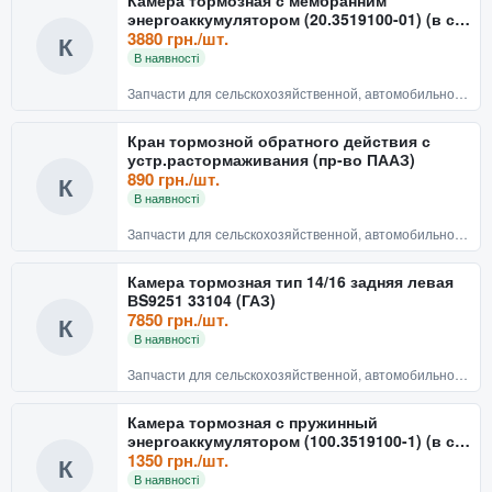
энергоаккумулятором (20.3519100-01) (в сб.
тип 20/20) (пр-во Белк
3880 грн./шт.
К
В наявності
Запчасти для сельскохозяйственной, автомобильной техники
Кран тормозной обратного действия с
устр.растормаживания (пр-во ПААЗ)
890 грн./шт.
К
В наявності
Запчасти для сельскохозяйственной, автомобильной техники
Камера тормозная тип 14/16 задняя левая
ВS9251 33104 (ГАЗ)
7850 грн./шт.
К
В наявності
Запчасти для сельскохозяйственной, автомобильной техники
Камера тормозная с пружинный
энергоаккумулятором (100.3519100-1) (в сб.
тип 20/20) <ДК>
1350 грн./шт.
К
В наявності