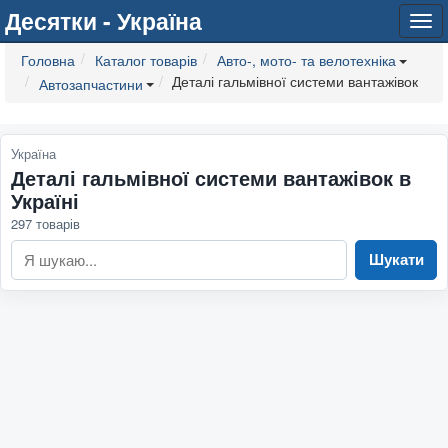
Десятки - Україна
Tog
navi
Головна
Каталог товарів
Авто-, мото- та велотехніка
Деталі гальмівної системи вантажівок
Автозапчастини
Україна
Деталі гальмівної системи вантажівок в
Україні
297 товарів
Шукати