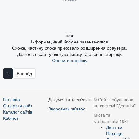
Інфо
Інформаційний блок не завантажився
Схоже, частину блока приховало розширення браузера.
Дозвольте сайт у блокувальнику та оновіть сторінку.
Оновити сторінку
1
Вперёд
Головна
Документи та зв’язок
© Сайт побудовано
Створити сайт
на системі "Десятки"
Зворотний зв’язок
Каталог сайтів
Міста та
Кабінет
майданчики 10ki
Десятки
Польща