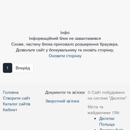
Інфо
Інформаційний блок не завантажився
Схоже, частину блока приховало розширення браузера.
Дозвольте сайт у блокувальнику та оновіть сторінку.
Оновити сторінку
1
Вперёд
Головна
Документи та зв’язок
© Сайт побудовано
Створити сайт
на системі "Десятки"
Зворотний зв’язок
Каталог сайтів
Міста та
Кабінет
майданчики 10ki
Десятки
Польща
Десятки Київ