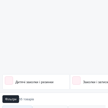
Дитячі заколки і резинки
Заколки і затиск
Фільтри
55 товарів