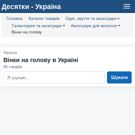
Десятки - Україна
Tog
navi
Головна
Каталог товарів
Одяг, взуття та аксесуари
Галантерея та аксесуари
Аксесуари для волосся
Вінки на голову
Україна
Вінки на голову в Україні
55 товарів
Шукати