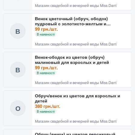
Магазин свадебной и вечерней моды Miss Darri
Венок цветочный (обруч, ободок)
пудровый с золотисто-желтым и
коралловым для взрослых и детей
99 грн./шт.
В
В наявності
Магазин свадебной и вечерней моды Miss Darri
Венок-ободок из цветов (обруч)
малиновый для взрослых и детей
99 грн./шт.
В
В наявності
Магазин свадебной и вечерней моды Miss Darri
Обруч/венок из цветов для взрослых и
детей
380 грн./шт.
О
В наявності
Магазин свадебной и вечерней моды Miss Darri
Обруч (венок) из цветов персиковый