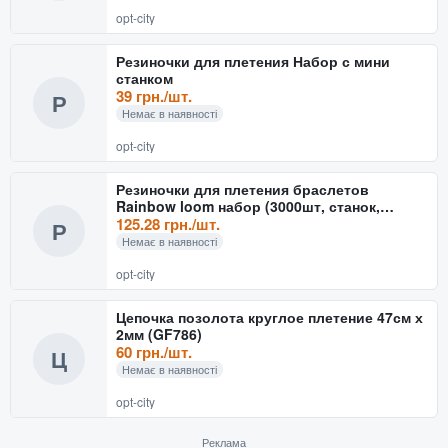
opt-city
Резиночки для плетения Набор с мини
станком
39 грн./шт.
Р
Немає в наявності
opt-city
Резиночки для плетения браслетов
Rainbow loom набор (3000шт, станок,
подвески, крючки, замки, б
125.28 грн./шт.
Р
Немає в наявності
opt-city
Цепочка позолота круглое плетение 47см х
2мм (GF786)
60 грн./шт.
Ц
Немає в наявності
opt-city
Реклама