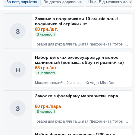
За популярністю
За датою додавання
Ціна: Від меншого до бі
Зажими з полуничками 10 см .вісюлькі
полунички зі стрічки /шт.
80 грн./шт.
З
В наявності
Товари для рукоділля та шиття "ДекорЛента,"готові вироби
Набор детских аксессуаров для волос
малиновый (повязка, обруч и резиночки)
68 грн./шт.
Н
В наявності
Магазин свадебной и вечерней моды Miss Darri
Заколки з фоамірану маргаритки. пара
80 грн./пара
З
В наявності
Товари для рукоділля та шиття "ДекорЛента,"готові вироби
Набор фигурных резиночек (200 шт в