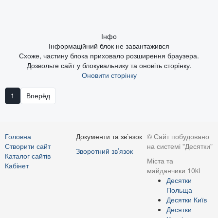
Інфо
Інформаційний блок не завантажився
Схоже, частину блока приховало розширення браузера.
Дозвольте сайт у блокувальнику та оновіть сторінку.
Оновити сторінку
1
Вперёд
Головна
Документи та зв’язок
© Сайт побудовано
Створити сайт
на системі "Десятки"
Зворотний зв’язок
Каталог сайтів
Міста та
Кабінет
майданчики 10ki
Десятки
Польща
Десятки Київ
Десятки