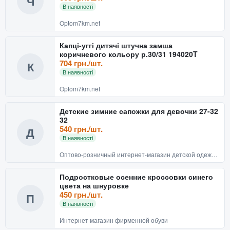
Ч
В наявності
Optom7km.net
Капці-уггі дитячі штучна замша
коричневого кольору р.30/31 194020T
704 грн./шт.
К
В наявності
Optom7km.net
Детские зимние сапожки для девочки 27-32
32
540 грн./шт.
Д
В наявності
Оптово-розничный интернет-магазин детской одежды и обуви BABYRECHI
Подростковые осенние кроссовки синего
цвета на шнуровке
450 грн./шт.
П
В наявності
Интернет магазин фирменной обуви