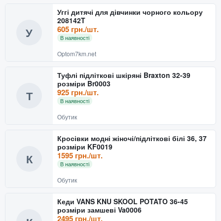
Уггі дитячі для дівчинки чорного кольору
208142T
605 грн./шт.
У
В наявності
Optom7km.net
Туфлі підліткові шкіряні Braxton 32-39
розміри Br0003
925 грн./шт.
Т
В наявності
Обутик
Кросівки модні жіночі/підліткові білі 36, 37
розміри KF0019
1595 грн./шт.
К
В наявності
Обутик
Кеди VANS KNU SKOOL POTATO 36-45
розміри замшеві Va0006
2495 грн./шт.