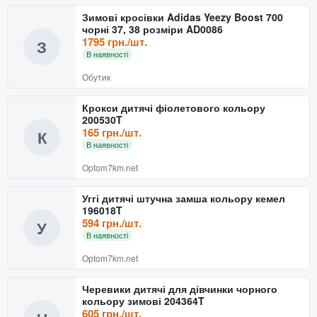
Зимові кросівки Adidas Yeezy Boost 700
чорні 37, 38 розміри AD0086
1795 грн./шт.
З
В наявності
Обутик
Крокси дитячі фіолетового кольору
200530T
165 грн./шт.
К
В наявності
Optom7km.net
Уггі дитячі штучна замша кольору кемел
196018T
594 грн./шт.
У
В наявності
Optom7km.net
Черевики дитячі для дівчинки чорного
кольору зимові 204364T
605 грн./шт.