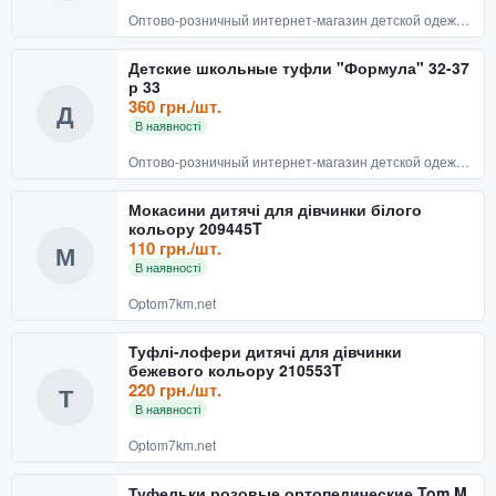
Оптово-розничный интернет-магазин детской одежды и обуви BABYRECHI
Детские школьные туфли "Формула" 32-37
р 33
360 грн./шт.
Д
В наявності
Оптово-розничный интернет-магазин детской одежды и обуви BABYRECHI
Мокасини дитячі для дівчинки білого
кольору 209445T
110 грн./шт.
М
В наявності
Optom7km.net
Туфлі-лофери дитячі для дівчинки
бежевого кольору 210553T
220 грн./шт.
Т
В наявності
Optom7km.net
Туфельки розовые ортопедические Tom M