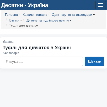
Десятки - Україна
Tog
navi
Головна
Каталог товарів
Одяг, взуття та аксесуари
Взуття
Дитяче та підліткове взуття
Туфлі для дівчаток
Україна
Туфлі для дівчаток в Україні
642 товарів
Шукати