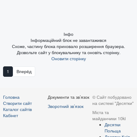
Інфо
Інформаційний блок не завантажився
Схоже, частину блока приховало розширення браузера.
Дозвольте сайт у блокувальнику та оновіть сторінку.
Оновити сторінку
1
Вперёд
Головна
Документи та зв’язок
© Сайт побудовано
Створити сайт
на системі "Десятки"
Зворотний зв’язок
Каталог сайтів
Міста та
Кабінет
майданчики 10ki
Десятки
Польща
Десятки Київ