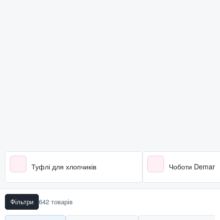
Туфлі для хлопчиків
Чоботи Demar
Фільтри
642 товарів