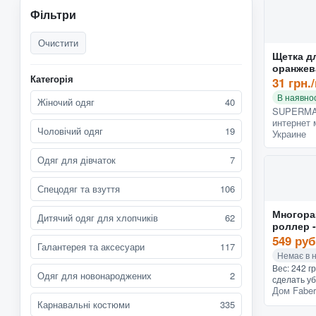
Фільтри
Очистити
Щетка д
оранжев
Категорія
31 грн.
В наявнос
Жіночий одяг
40
SUPERMA
интернет 
Чоловічий одяг
19
Украине
Одяг для дівчаток
7
Спецодяг та взуття
106
Многора
Дитячий одяг для хлопчиків
62
роллер 
549 руб
Галантерея та аксесуари
117
Немає в 
Вес: 242 г
Одяг для новонароджених
2
сделать уб
Дом Faber
домашние
порезвить
Карнавальні костюми
335
других тек