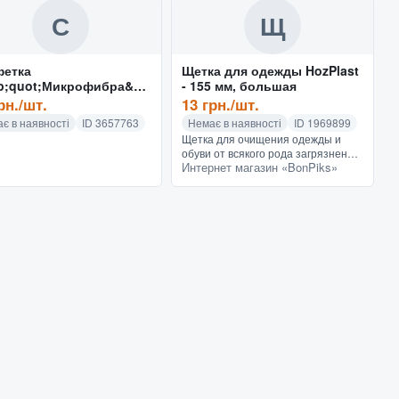
С
Щ
фетка
Щетка для одежды HozPlast
p;quot;Микрофибра&am
- 155 мм, большая
ot;&amp;quot;ZOLLEX&
рн./шт.
13 грн./шт.
quot;(серая)
є в наявності
ID 3657763
Немає в наявності
ID 1969899
Щетка для очищения одежды и
обуви от всякого рода загрязнений.
Интернет магазин «BonPiks»
Пластиковая колодка. Длина 155
мм. Характеристики Тип Щетка