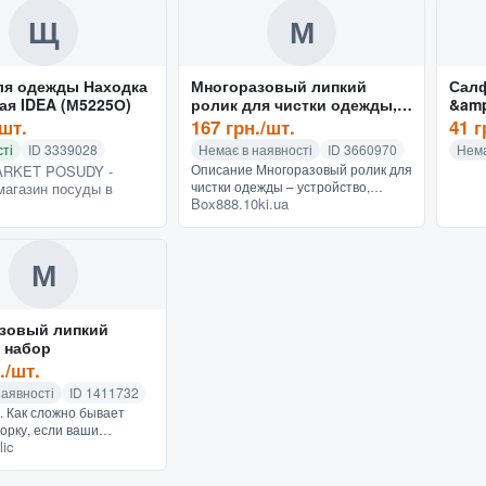
Щ
М
ля одежды Находка
Многоразовый липкий
Сал
ая IDEA (М5225О)
ролик для чистки одежды,
&am
силиконовый ролик для
p;qu
/шт.
167 грн./шт.
41 г
удаления шерсти животных
amp;
ті
ID 3339028
Немає в наявності
ID 3660970
Нема
из
Описание Многоразовый ролик для
RKET POSUDY -
чистки одежды – устройство,
магазин посуды в
Box888.10ki.ua
которое помогает удалять пыль,
шерсть, волосы и другие
загрязнения. УНИВЕРСАЛЬНЫЙ -
лип...
М
зовый липкий
- набор
./шт.
наявності
ID 1411732
р. Как сложно бывает
орку, если ваши
lic
 питомцы любят
ся на пушистом ковре и
стильных поверхностях.