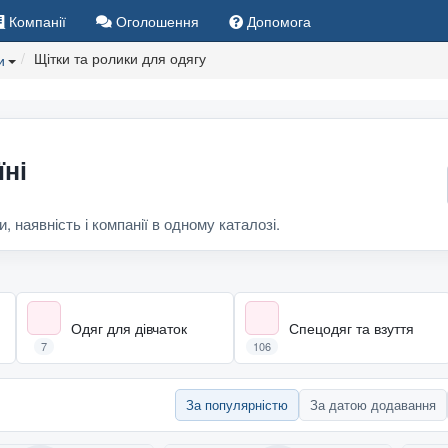
Компанії
Оголошення
Допомога
Щітки та ролики для одягу
и
їні
и, наявність і компанії в одному каталозі.
Одяг для дівчаток
Спецодяг та взуття
7
106
За популярністю
За датою додавання