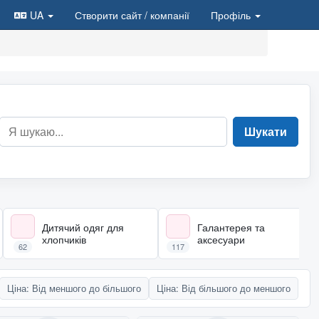
UA
Створити сайт
/ компанії
Профіль
Шукати
Дитячий одяг для
Галантерея та
хлопчиків
аксесуари
62
117
Ціна: Від меншого до більшого
Ціна: Від більшого до меншого