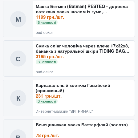
Маска Бетмен (Batman) RESTEQ - доросла
латексна маска-шолом із гуми,
реалістичний костюмний акс
1199 грн./шт.
М
В наявності
bud-dekor
Сумка слінг чоловіча через плече 17х32х8,
бананка з натуральної шкіри TIDING BAG
A25F-515-1A чо
3165 грн./шт.
С
В наявності
bud-dekor
Карнавальный костюм Гавайский
(оранжевый)
231 грн./шт.
К
В наявності
Интернет-магазин "ВИТРИНА L"
Венецианская маска Баттерфлай (золото)
78 грн./шт.
В