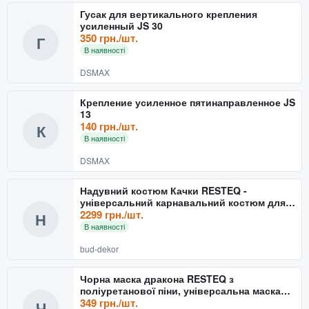
Гусак для вертикального крепления
усиленный JS 30
350 грн./шт.
Г
В наявності
DSMAX
Крепление усиленное пятинаправленное JS
13
140 грн./шт.
К
В наявності
DSMAX
Надувний костюм Качки RESTEQ -
універсальний карнавальний костюм для
дорослих (зріст 160-200 см
2299 грн./шт.
Н
В наявності
bud-dekor
Чорна маска дракона RESTEQ з
поліуретанової піни, універсальна маска
Dragon для дорослих і діте
349 грн./шт.
Ч