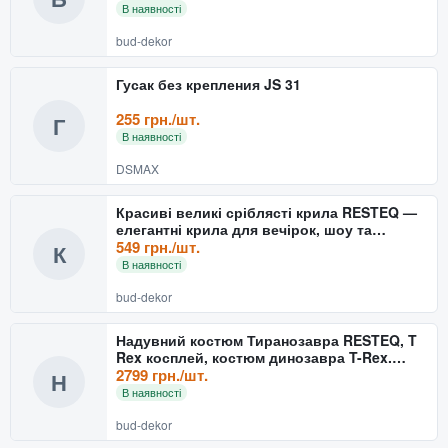
В наявності
bud-dekor
Гусак без крепления JS 31
255 грн./шт.
Г
В наявності
DSMAX
Красиві великі сріблясті крила RESTEQ —
елегантні крила для вечірок, шоу та
танцювальних виступ
549 грн./шт.
К
В наявності
bud-dekor
Надувний костюм Тиранозавра RESTEQ, T
Rex косплей, костюм динозавра T-Rex.
Тиранозавр надувний
2799 грн./шт.
Н
В наявності
bud-dekor