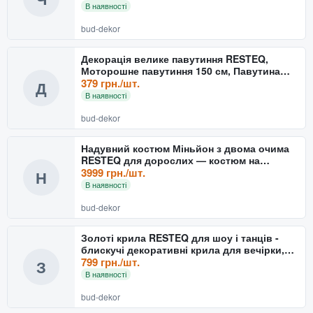
В наявності
bud-dekor
Декорація велике павутиння RESTEQ,
Моторошне павутиння 150 см, Павутина
декоративна, велюрова
379 грн./шт.
Д
В наявності
bud-dekor
Надувний костюм Міньйон з двома очима
RESTEQ для дорослих — костюм на
Гелловін, зріст 150–185 с
3999 грн./шт.
Н
В наявності
bud-dekor
Золоті крила RESTEQ для шоу і танців -
блискучі декоративні крила для вечірки,
фотосесій і карн
799 грн./шт.
З
В наявності
bud-dekor