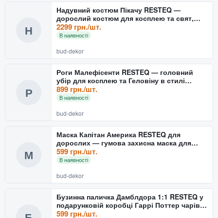
Надувний костюм Пікачу RESTEQ —
дорослий костюм для косплею та свят,
зріст 150–190 см, висота 2
2299 грн./шт.
Н
В наявності
bud-dekor
Роги Малефісенти RESTEQ — головний
убір для косплею та Геловіну в стилі
культового персонажа з
899 грн./шт.
Р
В наявності
bud-dekor
Маска Капітан Америка RESTEQ для
дорослих — гумова захисна маска для
косплею та вечірок, стиль
599 грн./шт.
М
В наявності
bud-dekor
Бузинна паличка Дамблдора 1:1 RESTEQ у
подарунковій коробці Гаррі Поттер чарівна
колекційна
599 грн./шт.
Б