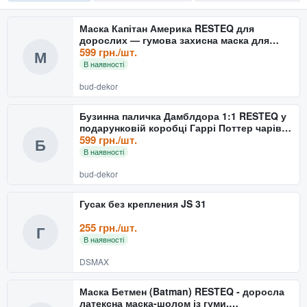
Маска Капітан Америка RESTEQ для
дорослих — гумова захисна маска для
косплею та вечірок, стиль
599 грн./шт.
М
В наявності
bud-dekor
Бузинна паличка Дамблдора 1:1 RESTEQ у
подарунковій коробці Гаррі Поттер чарівна
колекційна
599 грн./шт.
Б
В наявності
bud-dekor
Гусак без крепления JS 31
255 грн./шт.
Г
В наявності
DSMAX
Маска Бетмен (Batman) RESTEQ - доросла
латексна маска-шолом із гуми,