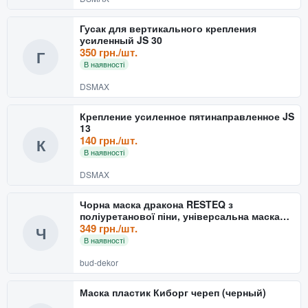
Гусак для вертикального крепления
усиленный JS 30
350 грн./шт.
Г
В наявності
DSMAX
Крепление усиленное пятинаправленное JS
13
140 грн./шт.
К
В наявності
DSMAX
Чорна маска дракона RESTEQ з
поліуретанової піни, універсальна маска
Dragon для дорослих і діте
349 грн./шт.
Ч
В наявності
bud-dekor
Маска пластик Киборг череп (черный)