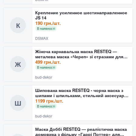
Крепление усиленное шестинаправленное
JS 14
190 грн./шт.
К
В наявності
DSMAX
Жіноча карнавальна маска RESTEQ —
металева маска «Череп» зі стразами для
Хелловіну та вечірок
499 грн./шт.
Ж
В наявності
bud-dekor
Шипована маска RESTEQ - чорна маска з
шипами і шпильками, стильний аксесуар
для вечірок, коспле
1199 грн./шт.
Ш
В наявності
bud-dekor
Маска Доббі RESTEQ — реалістична маска
домовика з фільму «Гаррі Поттер» для