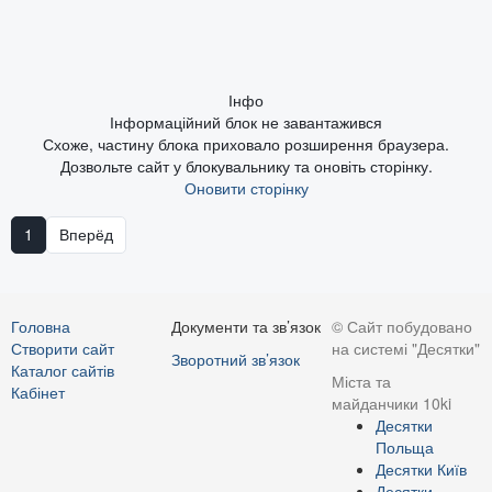
Інфо
Інформаційний блок не завантажився
Схоже, частину блока приховало розширення браузера.
Дозвольте сайт у блокувальнику та оновіть сторінку.
Оновити сторінку
1
Вперёд
Головна
Документи та зв’язок
© Сайт побудовано
Створити сайт
на системі "Десятки"
Зворотний зв’язок
Каталог сайтів
Міста та
Кабінет
майданчики 10ki
Десятки
Польща
Десятки Київ
Десятки