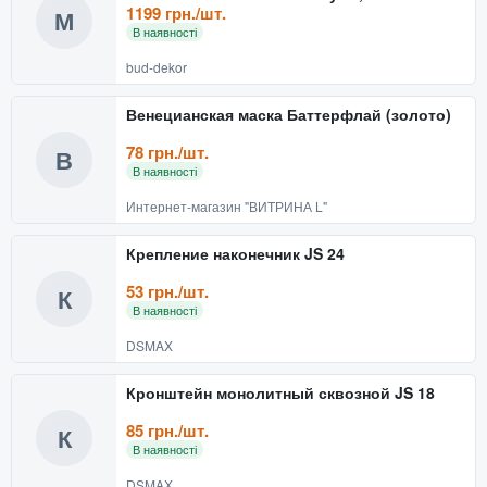
реалістичний костюмний акс
1199 грн./шт.
М
В наявності
bud-dekor
Венецианская маска Баттерфлай (золото)
78 грн./шт.
В
В наявності
Интернет-магазин "ВИТРИНА L"
Крепление наконечник JS 24
53 грн./шт.
К
В наявності
DSMAX
Кронштейн монолитный сквозной JS 18
85 грн./шт.
К
В наявності
DSMAX