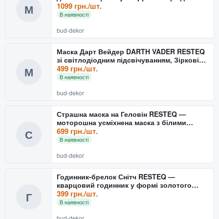
дорослих
1099 грн./шт.
М
В наявності
bud-dekor
Маска Дарт Вейдер DARTH VADER RESTEQ
зі світлодіодним підсвічуванням, Зіркові
Воїни
499 грн./шт.
М
В наявності
bud-dekor
Страшна маска на Геловін RESTEQ —
моторошна усміхнена маска з білими
очима та шкірою, 22×18 см
699 грн./шт.
С
В наявності
bud-dekor
Годинник-брелок Снітч RESTEQ —
кварцовий годинник у формі золотого
снітча з Гаррі Поттера, стил
399 грн./шт.
Г
В наявності
bud-dekor