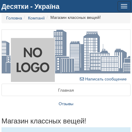
Десятки - Україна
Tog
navi
Магазин классных вещей!
Головна
Компанії
Написать сообщение
Главная
Отзывы
Магазин классных вещей!