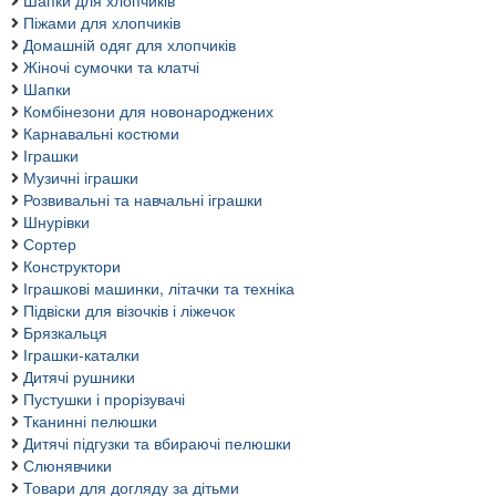
Шапки для хлопчиків
Піжами для хлопчиків
Домашній одяг для хлопчиків
Жіночі сумочки та клатчі
Шапки
Комбінезони для новонароджених
Карнавальні костюми
Іграшки
Музичні іграшки
Розвивальні та навчальні іграшки
Шнурівки
Сортер
Конструктори
Іграшкові машинки, літачки та техніка
Підвіски для візочків і ліжечок
Брязкальця
Іграшки-каталки
Дитячі рушники
Пустушки і прорізувачі
Тканинні пелюшки
Дитячі підгузки та вбираючі пелюшки
Слюнявчики
Товари для догляду за дітьми