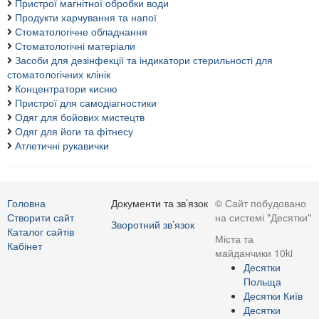
Пристрої магнітної обробки води
Продукти харчування та напої
Стоматологічне обладнання
Стоматологічні матеріали
Засоби для дезінфекції та індикатори стерильності для
стоматологічних клінік
Концентратори кисню
Пристрої для самодіагностики
Одяг для бойових мистецтв
Одяг для йоги та фітнесу
Атлетичні рукавички
Головна
Документи та зв’язок
© Сайт побудовано
Створити сайт
на системі "Десятки"
Зворотний зв’язок
Каталог сайтів
Міста та
Кабінет
майданчики 10ki
Десятки
Польща
Десятки Київ
Десятки