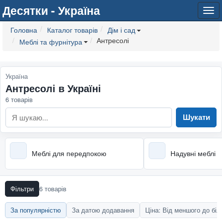
Десятки - Україна
Tog
navi
Головна
Каталог товарів
Дім і сад
Антресолі
Меблі та фурнітура
Україна
Антресолі в Україні
6 товарів
Шукати
Меблі для передпокою
Надувні меблі
Фільтри
6 товарів
За популярністю
За датою додавання
Ціна: Від меншого до бі