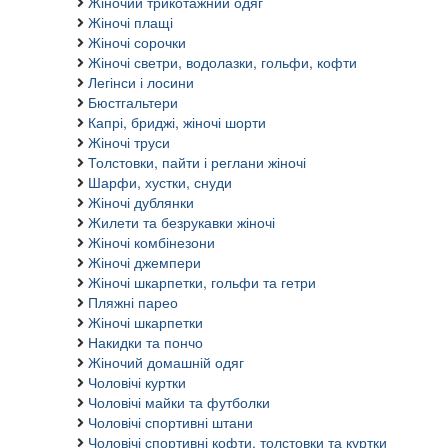
Жіночий трикотажний одяг
Жіночі плащі
Жіночі сорочки
Жіночі светри, водолазки, гольфи, кофти
Легінси і лосини
Бюстгальтери
Капрі, бриджі, жіночі шорти
Жіночі труси
Толстовки, пайти і реглани жіночі
Шарфи, хустки, снуди
Жіночі дублянки
Жилети та безрукавки жіночі
Жіночі комбінезони
Жіночі джемпери
Жіночі шкарпетки, гольфи та гетри
Пляжні парео
Жіночі шкарпетки
Накидки та пончо
Жіночий домашній одяг
Чоловічі куртки
Чоловічі майки та футболки
Чоловічі спортивні штани
Чоловічі спортивні кофти, толстовки та куртки