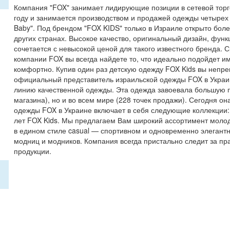
Компания "FOX" занимает лидирующие позиции в сетевой торг
году и занимается производством и продажей одежды четырех
Baby". Под брендом "FOX KIDS" только в Израиле открыто бол
других странах. Высокое качество, оригинальный дизайн, фун
сочетается с невысокой ценой для такого известного бренда.
компании FOX вы всегда найдете то, что идеально подойдет и
комфортно. Купив один раз детскую одежду FOX Kids вы непр
официальный представитель израильской одежды FOX в Украин
линию качественной одежды. Эта одежда завоевала большую 
магазина), но и во всем мире (228 точек продажи). Сегодня о
одежды FOX в Украине включает в себя следующие коллекции: -
лет FOX Kids. Мы предлагаем Вам широкий ассортимент моло
в едином стиле casual — спортивном и одновременно элегант
модниц и модников. Компания всегда пристально следит за п
продукции.