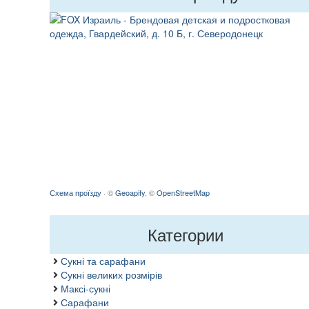
Схема проїзду
· ©
Geoapify
, ©
OpenStreetMap
Категории
Сукні та сарафани
Сукні великих розмірів
Максі-сукні
Сарафани