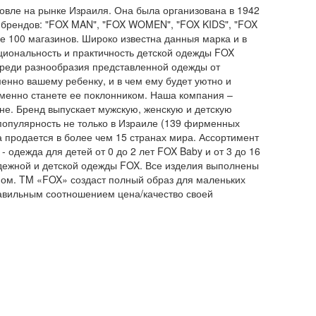
овле на рынке Израиля. Она была организована в 1942
 брендов: "FOX MAN", "FOX WOMEN", "FOX KIDS", "FOX
ее 100 магазинов. Широко известна данныя марка и в
кциональность и практичность детской одежды FOX
 Среди разнообразия представленной одежды от
менно вашему ребенку, и в чем ему будет уютно и
еменно станете ее поклонником. Наша компания –
е. Бренд выпускает мужскую, женскую и детскую
популярность не только в Израиле (139 фирменных
на продается в более чем 15 странах мира. Ассортимент
 одежда для детей от 0 до 2 лет FOX Baby и от 3 до 16
дежной и детской одежды FOX. Все изделия выполнены
ном. TM «FOX» создаст полный образ для маленьких
равильным соотношением цена/качество своей