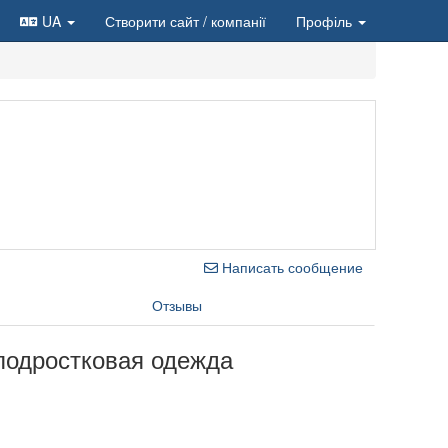
UA
Створити сайт
/ компанії
Профіль
Написать сообщение
Отзывы
подростковая одежда